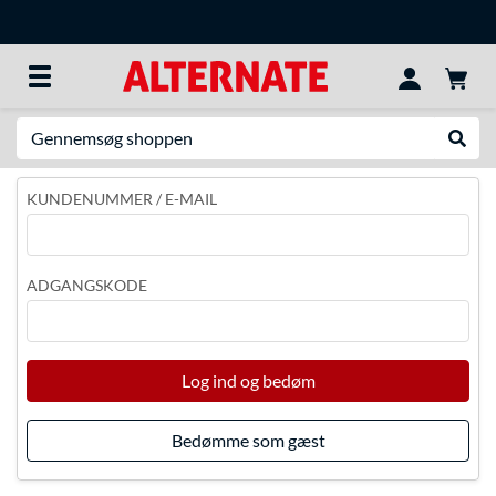
Søg efter noget
Udfør
KUNDENUMMER / E-MAIL
ADGANGSKODE
Log ind og bedøm
Bedømme som gæst