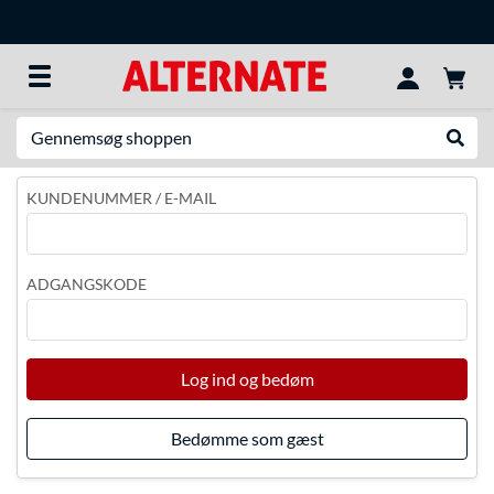
Søg efter noget
Udfør
KUNDENUMMER / E-MAIL
ADGANGSKODE
Log ind og bedøm
Bedømme som gæst