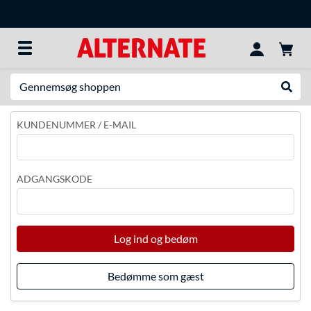
Søg efter noget
Udfør
KUNDENUMMER / E-MAIL
ADGANGSKODE
Log ind og bedøm
Bedømme som gæst