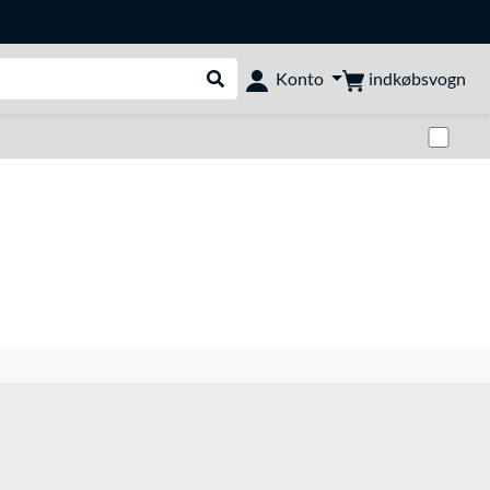
indkøbsvogn
Konto
Udfør søgning
Skif