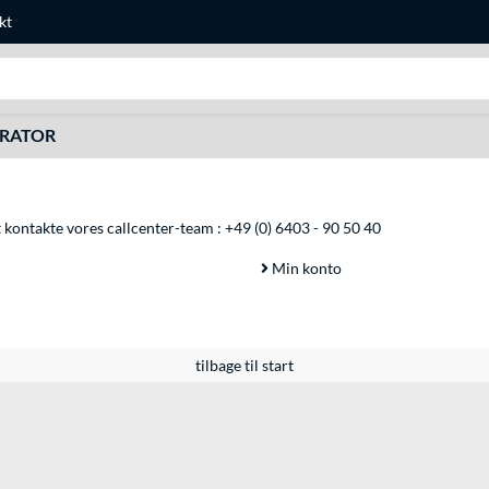
kt
Søg efter noget
URATOR
at kontakte vores callcenter-team :
+49 (0) 6403 - 90 50 40
Min konto
tilbage til start