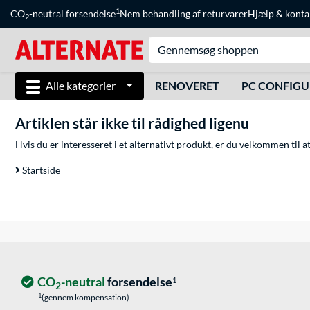
1
CO
-neutral forsendelse
Nem behandling af returvarer
Hjælp
&
konta
2
Alle kategorier
RENOVERET
PC CONFIG
Artiklen står ikke til rådighed ligenu
Hvis du er interesseret i et alternativt produkt, er du velkommen til 
Startside
CO
-neutral
forsendelse
1
2
1
(gennem kompensation)