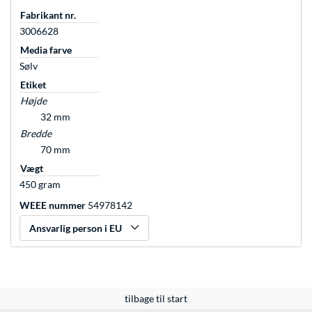
Fabrikant nr.
3006628
Media farve
Sølv
Etiket
Højde
32 mm
Bredde
70 mm
Vægt
450 gram
WEEE nummer
54978142
Ansvarlig person i EU
tilbage til start