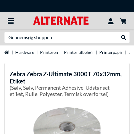
Søg efter noget
Udfør
Startside
Hardware
Printeren
Printer tilbehør
Printerpapir
Ze
Zebra
Zebra Z-Ultimate 3000T 70x32mm,
Etiket
(Sølv, Sølv, Permanent Adhesive, Udstanset
etiket, Rulle, Polyester, Termisk overførsel)