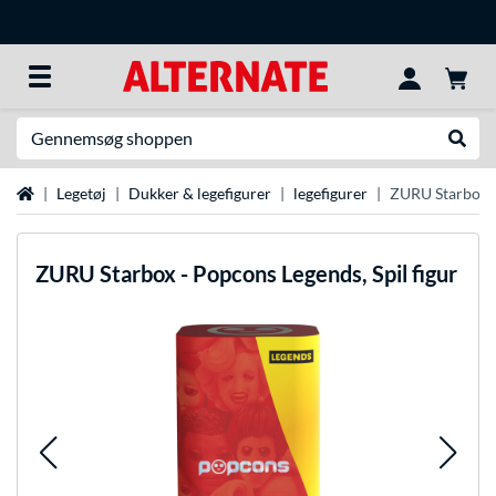
Søg efter noget
Udfør
Startside
Legetøj
Dukker & legefigurer
legefigurer
ZURU Starbox - 
ZURU
Starbox - Popcons Legends, Spil figur