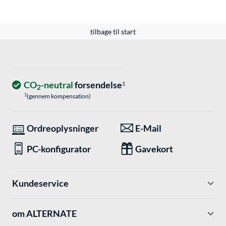
tilbage til start
CO
-neutral
forsendelse
1
2
1
(gennem kompensation)
Ordreoplysninger
E-Mail
PC-konfigurator
Gavekort
Kundeservice
om ALTERNATE