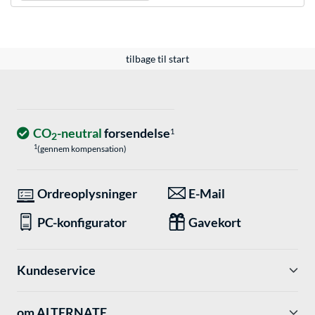
tilbage til start
CO
-neutral
forsendelse
1
2
1
(gennem kompensation)
Ordreoplysninger
E-Mail
PC-konfigurator
Gavekort
Kundeservice
om ALTERNATE