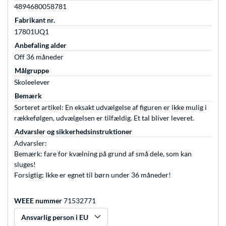
4894680058781
Fabrikant nr.
17801UQ1
Anbefaling alder
Off 36 måneder
Målgruppe
Skoleelever
Bemærk
Sorteret artikel: En eksakt udvælgelse af figuren er ikke mulig i
rækkefølgen, udvælgelsen er tilfældig. Et tal bliver leveret.
Advarsler og sikkerhedsinstruktioner
Advarsler:
Bemærk: fare for kvælning på grund af små dele, som kan
sluges!
Forsigtig: Ikke er egnet til børn under 36 måneder!
WEEE nummer
71532771
Ansvarlig person i EU