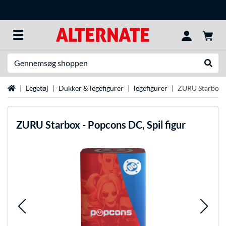
Søg efter noget
Udfør
Startside
Legetøj
Dukker & legefigurer
legefigurer
ZURU Starbox -
ZURU
Starbox - Popcons DC, Spil figur