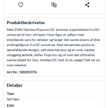
Produktbeskrivelse
Med ZURU Starbox Popcons DC kommer superheltene fra DC-
universet til live i dit hjem! Hver figur er udført med
enestående sans for detaljer og fanger den sande essens af dine
yndlingsfigurer fra DC-universet. Med dynamiske positurer,
iøjnefaldende designs, udtryksfulde øjne og en unik, næsten
uhyggelig æstetik, skiller Popcons sig ud som det ultimative
samlerobjekt for fans. Hvilken DC-helt vil du vælge? Det var en
overraskelse!
Art-Nr.: 100205976
Detaljer
Type
Spil figur
EAN