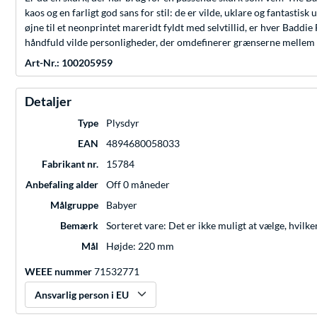
kaos og en farligt god sans for stil: de er vilde, uklare og fantast
øjne til et neonprintet mareridt fyldt med selvtillid, er hver Baddi
håndfuld vilde personligheder, der omdefinerer grænserne mellem s
Art-Nr.: 100205959
Detaljer
Type
Plysdyr
EAN
4894680058033
Fabrikant nr.
15784
Anbefaling alder
Off 0 måneder
Målgruppe
Babyer
Bemærk
Sorteret vare: Det er ikke muligt at vælge, hvilken
Mål
Højde: 220 mm
WEEE nummer
71532771
Ansvarlig person i EU