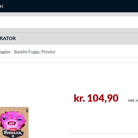
kt
Søg efter noget
URATOR
gler - Baddie Fuggs, Plysdyr
kr. 104,90
Inkl. 