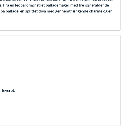
nsens. Fra en leopardmønstret ballademager med tre iøjnefaldende
 ude på ballade, en splittet diva med gennemtrængende charme og en
r leveret.