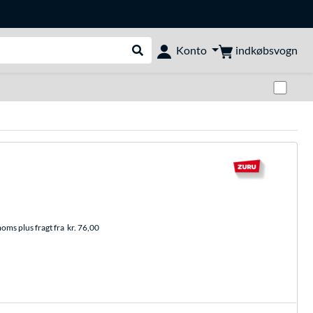
indkøbsvogn
Konto
Udfør søgning
Skif
moms plus fragt fra
kr. 76,00