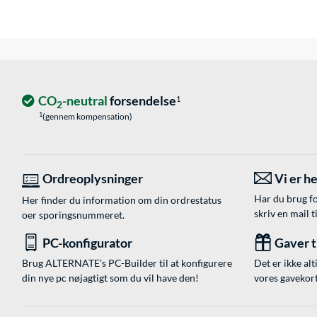
CO
-neutral
forsendelse
1
2
1
(gennem kompensation)
Ordreoplysninger
Vi er he
Har du brug fo
Her finder du information om din ordrestatus
skriv en mail t
oer sporingsnummeret.
PC-konfigurator
Gaver ti
Brug ALTERNATE's PC-Builder til at konfigurere
Det er ikke alt
din nye pc nøjagtigt som du vil have den!
vores gavekort,