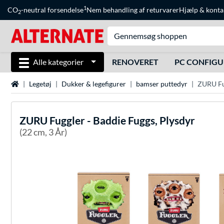
1
CO
-neutral forsendelse
Nem behandling af returvarer
Hjælp
&
konta
2
Alle kategorier
RENOVERET
PC CONFIG
Startside
Legetøj
Dukker & legefigurer
bamser puttedyr
ZURU Fug
ZURU
Fuggler - Baddie Fuggs, Plysdyr
(22 cm, 3 År)