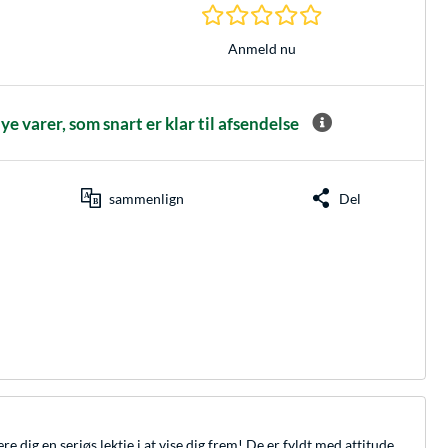
0.0 Stjerner hos 0 
Anmeld nu
 varer, som snart er klar til afsendelse
sammenlign
Del
 dig en seriøs lektie i at vise dig frem! De er fyldt med attitude,