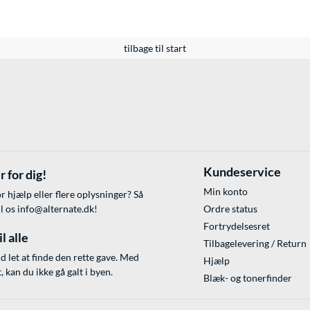
tilbage til start
Kundeservice
r for dig!
Min konto
r hjælp eller flere oplysninger? Så
il os
info@alternate.dk
!
Ordre status
Fortrydelsesret
l alle
Tilbagelevering / Return
id let at finde den rette gave. Med
Hjælp
 kan du ikke gå galt i byen.
Blæk- og tonerfinder