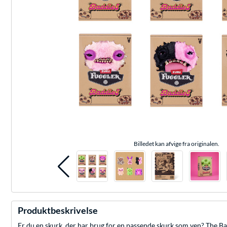
Billedet kan afvige fra originalen.
Produktbeskrivelse
Er du en skurk, der har brug for en passende skurk som ven? The Badd