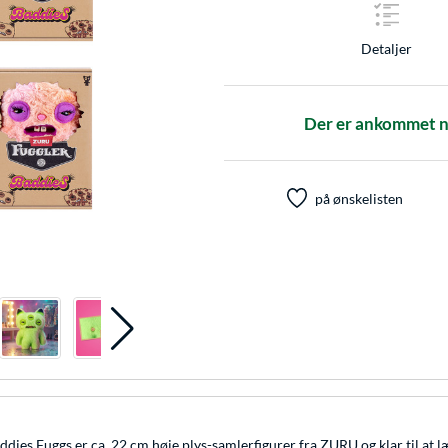
Detaljer
Der er ankommet nye
på ønskelisten
ies Fuggs er ca. 22 cm høje plys-samlerfigurer fra ZURU og klar til at lære