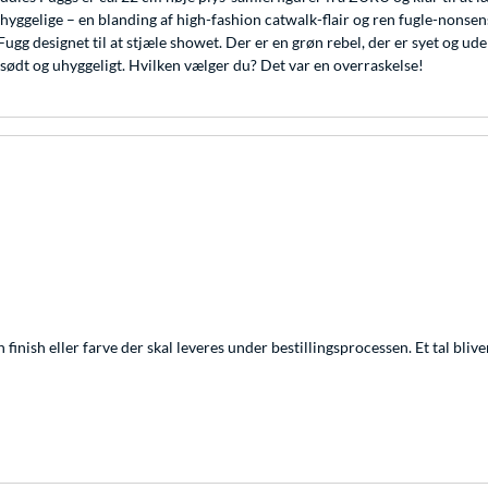
isk uhyggelige – en blanding af high-fashion catwalk-flair og ren fugle-no
e Fugg designet til at stjæle showet. Der er en grøn rebel, der er syet og
ødt og uhyggeligt. Hvilken vælger du? Det var en overraskelse!
 finish eller farve der skal leveres under bestillingsprocessen. Et tal blive