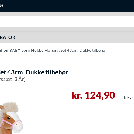
kt
Søg efter noget
URATOR
tion BABY born Hobby Horsing Set 43cm, Dukke tilbehør
et 43cm, Dukke tilbehør
ssæt, 3 År)
kr. 124,90
Inkl. 