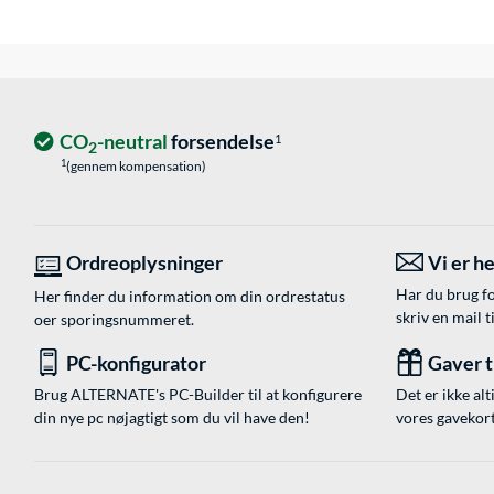
CO
-neutral
forsendelse
1
2
1
(gennem kompensation)
Ordreoplysninger
Vi er he
Har du brug fo
Her finder du information om din ordrestatus
skriv en mail t
oer sporingsnummeret.
PC-konfigurator
Gaver ti
Brug ALTERNATE's PC-Builder til at konfigurere
Det er ikke alt
din nye pc nøjagtigt som du vil have den!
vores gavekort,