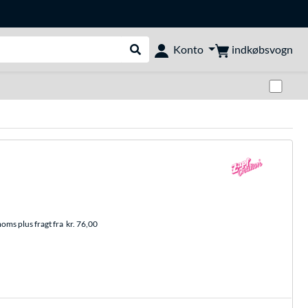
indkøbsvogn
Konto
Udfør søgning
Skif
moms plus fragt fra
kr. 76,00