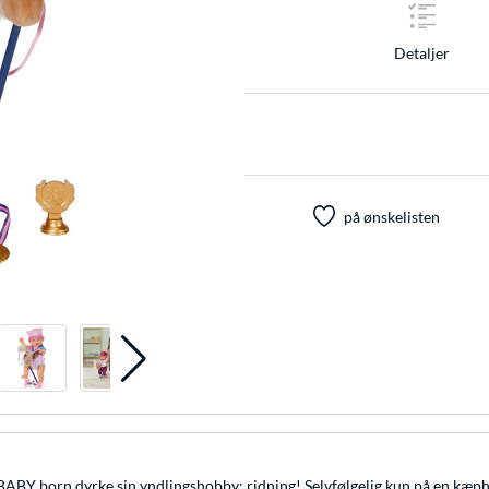
Detaljer
på ønskelisten
BABY born dyrke sin yndlingshobby: ridning! Selvfølgelig kun på en kæph