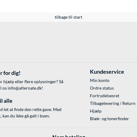
tilbage til start
Kundeservice
r for dig!
Min konto
r hjælp eller flere oplysninger? Så
il os
info@alternate.dk
!
Ordre status
Fortrydelsesret
l alle
Tilbagelevering / Return
id let at finde den rette gave. Med
Hjælp
 kan du ikke gå galt i byen.
Blæk- og tonerfinder