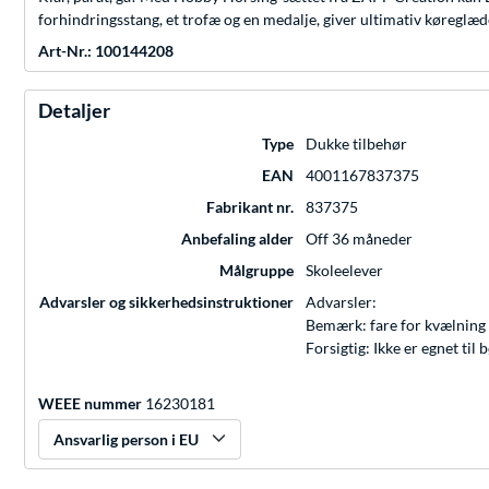
forhindringsstang, et trofæ og en medalje, giver ultimativ køreglæ
Art-Nr.: 100144208
Detaljer
Type
Dukke tilbehør
EAN
4001167837375
Fabrikant nr.
837375
Anbefaling alder
Off 36 måneder
Målgruppe
Skoleelever
Advarsler og sikkerhedsinstruktioner
Advarsler:
Bemærk: fare for kvælning 
Forsigtig: Ikke er egnet ti
WEEE nummer
16230181
Ansvarlig person i EU