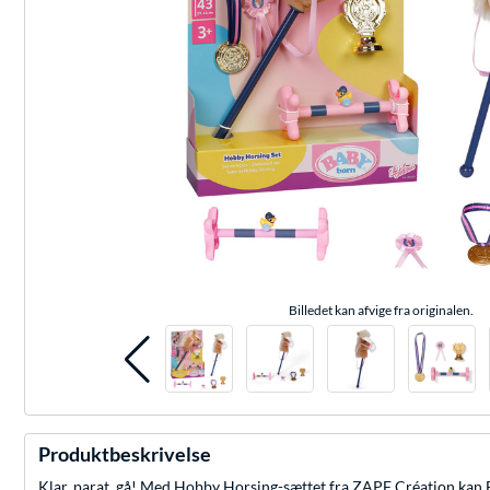
Billedet kan afvige fra originalen.
Produktbeskrivelse
Klar, parat, gå! Med Hobby Horsing-sættet fra ZAPF Création kan 