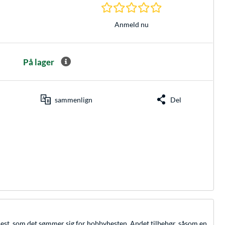
0.0 Stjerner hos 0 
Anmeld nu
På lager
sammenlign
Del
est, som det sømmer sig for hobbyhesten. Andet tilbehør, såsom en