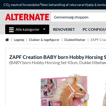
1
CO
-neutral forsendelse
Nem behandling af returvarer
Hjælp
&
konta
2
Alle kategorier
RENOVERET
PC CONFIG
Startside
Legetøj
Dukker & legefigurer
Dukketilbehør
ZAPF Crea
ZAPF Creation
BABY born Hobby Horsing S
(BABY born Hobby Horsing Set 43cm, Dukke tilbehør