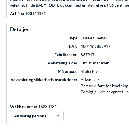
velegnet til de BABYFØDTE dukker med en størrelse på 36 centimet
Art-Nr.: 100144171
Detaljer
Type
Dukke tilbehør
EAN
4001167837917
Fabrikant nr.
837917
Anbefaling alder
Off 36 måneder
Målgruppe
Skoleelever
Advarsler og sikkerhedsinstruktioner
Advarsler:
Bemærk: fare for kvælning 
Forsigtig: Ikke er egnet ti
WEEE nummer
16230181
Ansvarlig person i EU