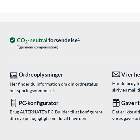
CO
-neutral
forsendelse
1
2
1
(gennem kompensation)
Ordreoplysninger
Vi er he
Har du brug fo
Her finder du information om din ordrestatus
skriv en mail t
oer sporingsnummeret.
PC-konfigurator
Gaver ti
Brug ALTERNATE's PC-Builder til at konfigurere
Det er ikke alt
din nye pc nøjagtigt som du vil have den!
vores gavekort,