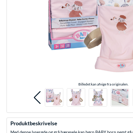
Billedet kan afvige fra originalen.
Produktbeskrivelse
Med denne lyserøde og grå bæresele kan børn BABY born nemt gå ru