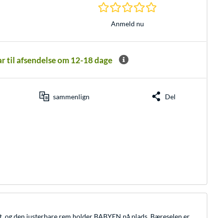
0.0 Stjerner hos 0 
Anmeld nu
lar til afsendelse om 12-18 dage
sammenlign
Del
vt, og den justerbare rem holder BABYEN på plads. Bæreselen er