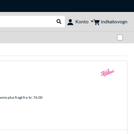
indkøbsvogn
Konto
Udfør søgning
Skif
moms plus fragt fra
kr. 76,00