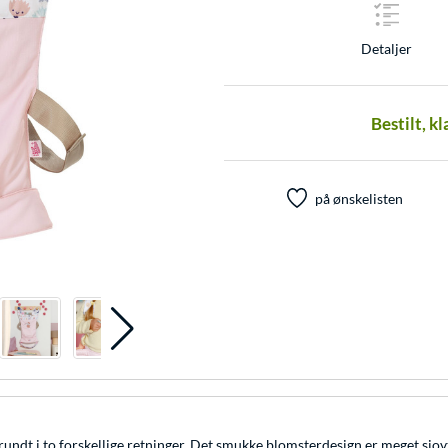
Detaljer
Bestilt, k
på ønskelisten
ndt i to forskellige retninger. Det smukke blomsterdesign er meget sjo