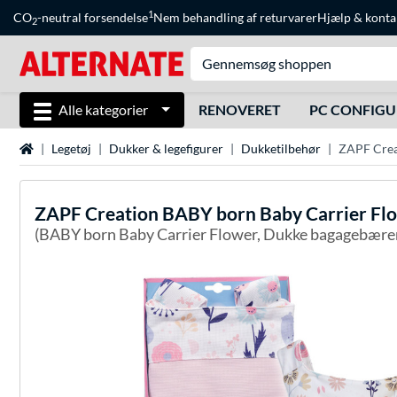
1
CO
-neutral forsendelse
Nem behandling af returvarer
Hjælp
&
konta
2
Alle kategorier
RENOVERET
PC CONFIG
Startside
Legetøj
Dukker & legefigurer
Dukketilbehør
ZAPF Crea
ZAPF Creation
BABY born Baby Carrier Flo
(BABY born Baby Carrier Flower, Dukke bagagebærer,