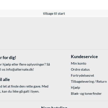
tilbage til start
Kundeservice
r for dig!
Min konto
r hjælp eller flere oplysninger? Så
il os
info@alternate.dk
!
Ordre status
Fortrydelsesret
l alle
Tilbagelevering / Return
id let at finde den rette gave. Med
Hjælp
 kan du ikke gå galt i byen.
Blæk- og tonerfinder