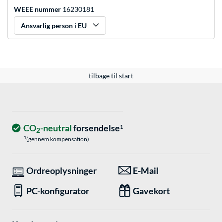
WEEE nummer
16230181
Ansvarlig person i EU
tilbage til start
CO
-neutral
forsendelse
1
2
1
(gennem kompensation)
Ordreoplysninger
E-Mail
PC-konfigurator
Gavekort