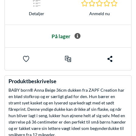
0.0 Stjer
Anmeld nu
Detaljer
På lager
Produktbeskrivelse
BABY born® Anna Beige 36cm dukken fra ZAPF Creation har
en blød stofkrop og er særligt glad for den. Hun bærer en
stramt syet kasket og en lyserød sparkedragt med et sødt
fåreprint. Denne yndige dukke kan drikke af sin flaske, og når
hun bliver lagt i seng, lukker hun øjnene helt af sig selv. Med en
størrelse på 36 centimeter er den perfekt til små børns hænder
og er takket være sin lettere vægt ideel som begynderdukke til
småbørn fra 12 måneder.