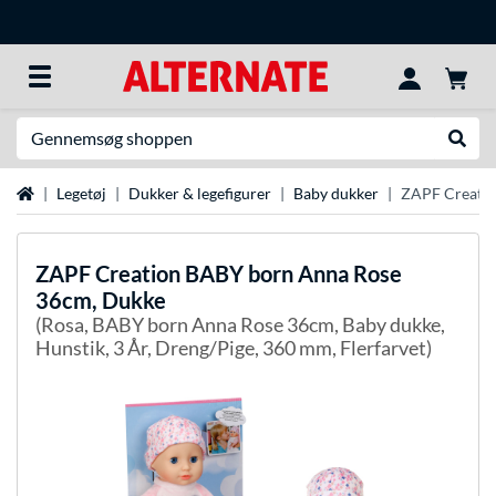
Søg efter noget
Udfør
Startside
Legetøj
Dukker & legefigurer
Baby dukker
ZAPF Creatio
ZAPF Creation
BABY born Anna Rose
36cm, Dukke
(Rosa, BABY born Anna Rose 36cm, Baby dukke,
Hunstik, 3 År, Dreng/Pige, 360 mm, Flerfarvet)