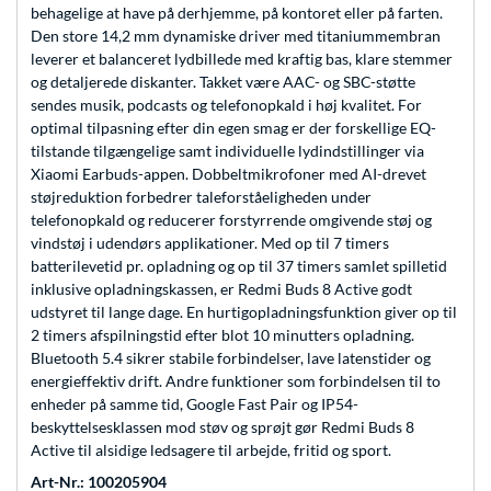
behagelige at have på derhjemme, på kontoret eller på farten.
Den store 14,2 mm dynamiske driver med titaniummembran
leverer et balanceret lydbillede med kraftig bas, klare stemmer
og detaljerede diskanter. Takket være AAC- og SBC-støtte
sendes musik, podcasts og telefonopkald i høj kvalitet. For
optimal tilpasning efter din egen smag er der forskellige EQ-
tilstande tilgængelige samt individuelle lydindstillinger via
Xiaomi Earbuds-appen. Dobbeltmikrofoner med AI-drevet
støjreduktion forbedrer taleforståeligheden under
telefonopkald og reducerer forstyrrende omgivende støj og
vindstøj i udendørs applikationer. Med op til 7 timers
batterilevetid pr. opladning og op til 37 timers samlet spilletid
inklusive opladningskassen, er Redmi Buds 8 Active godt
udstyret til lange dage. En hurtigopladningsfunktion giver op til
2 timers afspilningstid efter blot 10 minutters opladning.
Bluetooth 5.4 sikrer stabile forbindelser, lave latenstider og
energieffektiv drift. Andre funktioner som forbindelsen til to
enheder på samme tid, Google Fast Pair og IP54-
beskyttelsesklassen mod støv og sprøjt gør Redmi Buds 8
Active til alsidige ledsagere til arbejde, fritid og sport.
Art-Nr.: 100205904