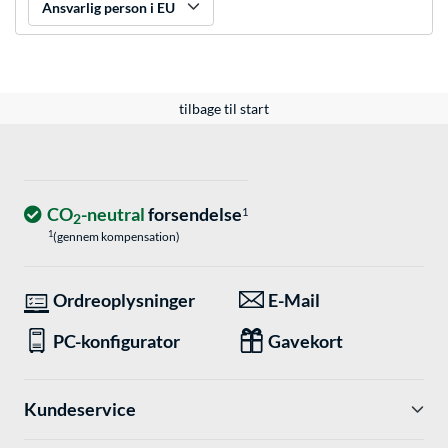
Ansvarlig person i EU
tilbage til start
CO
-neutral
forsendelse
1
2
1
(gennem kompensation)
Ordreoplysninger
E-Mail
PC-konfigurator
Gavekort
Kundeservice