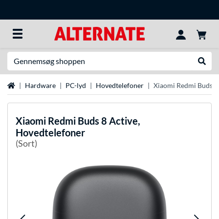
Søg efter noget
Udfør
Startside
Hardware
PC-lyd
Hovedtelefoner
Xiaomi Redmi Buds 8 
Xiaomi
Redmi Buds 8 Active,
Hovedtelefoner
(Sort)