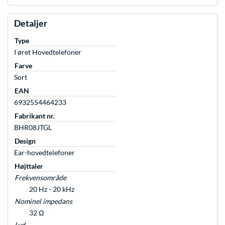
Detaljer
Type
I øret Hovedtelefoner
Farve
Sort
EAN
6932554464233
Fabrikant nr.
BHR08JTGL
Design
Ear-hovedtelefoner
Højttaler
Frekvensområde
20 Hz - 20 kHz
Nominel impedans
32 Ω
Lyd