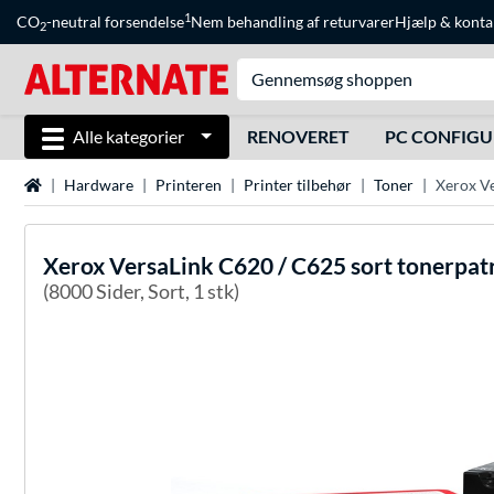
1
CO
-neutral forsendelse
Nem behandling af returvarer
Hjælp
&
konta
2
Alle kategorier
RENOVERET
PC CONFIG
Startside
Hardware
Printeren
Printer tilbehør
Toner
Xerox Ve
Xerox
VersaLink C620 / C625 sort tonerpat
(8000 Sider, Sort, 1 stk)