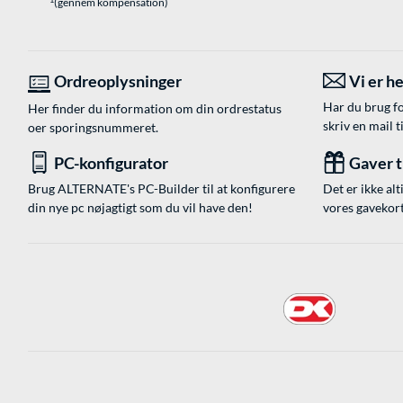
(gennem kompensation)
Ordreoplysninger
Vi er he
Har du brug fo
Her finder du information om din ordrestatus
skriv en mail t
oer sporingsnummeret.
PC-konfigurator
Gaver ti
Brug ALTERNATE's PC-Builder til at konfigurere
Det er ikke alt
din nye pc nøjagtigt som du vil have den!
vores gavekort,