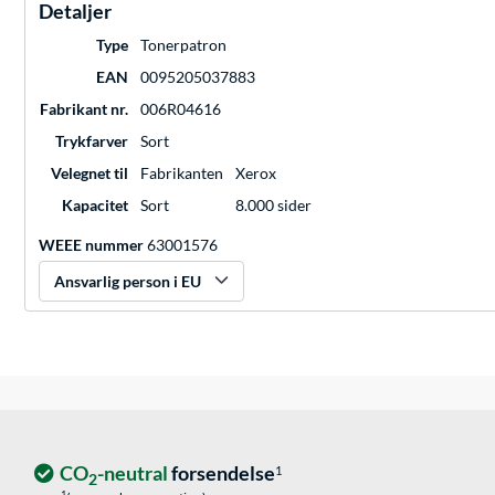
Detaljer
Type
Tonerpatron
EAN
0095205037883
Fabrikant nr.
006R04616
Trykfarver
Sort
Velegnet til
Fabrikanten
Xerox
Kapacitet
Sort
8.000 sider
WEEE nummer
63001576
Ansvarlig person i EU
CO
-neutral
forsendelse
1
2
1