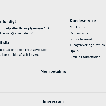
Kundeservice
r for dig!
Min konto
r hjælp eller flere oplysninger? Så
il os
info@alternate.dk
!
Ordre status
Fortrydelsesret
l alle
Tilbagelevering / Return
id let at finde den rette gave. Med
Hjælp
 kan du ikke gå galt i byen.
Blæk- og tonerfinder
Nem betaling
Impressum