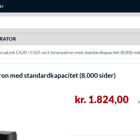
kt
Søg efter noget
URATOR
rsaLink C620 / C625 sort tonerpatron med standardkapacitet (8.000 sid
ron med standardkapacitet (8.000 sider)
kr. 1.824,00
I