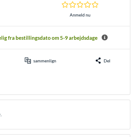
0.0 Stjerner hos 0 
Anmeld nu
elig fra bestillingsdato om 5-9 arbejdsdage
sammenlign
Del
.