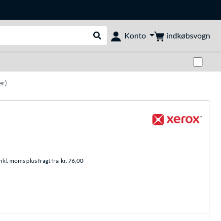
indkøbsvogn
Konto
Udfør søgning
Skif
er)
nkl. moms plus fragt fra
kr. 76,00