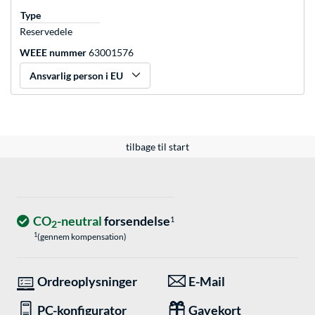
Type
Reservedele
WEEE nummer
63001576
Ansvarlig person i EU
tilbage til start
CO
-neutral
forsendelse
1
2
1
(gennem kompensation)
Ordreoplysninger
E-Mail
PC-konfigurator
Gavekort