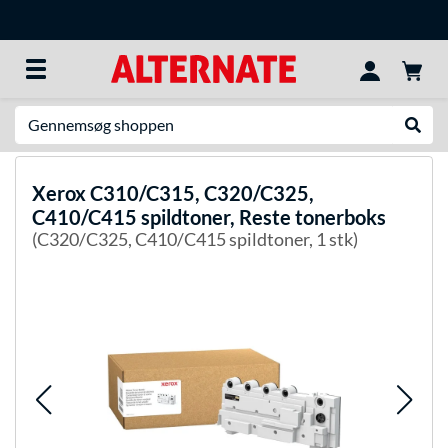
Søg efter noget
Udfør
Xerox
C310/C315, C320/C325,
C410/C415 spildtoner, Reste tonerboks
(C320/C325, C410/C415 spildtoner, 1 stk)