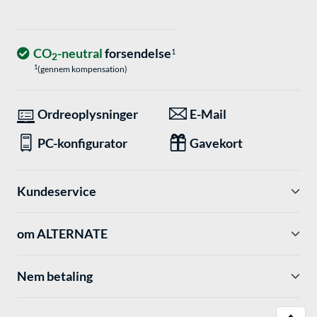
CO
-neutral
forsendelse
1
2
1
(gennem kompensation)
Ordreoplysninger
E-Mail
PC-konfigurator
Gavekort
Kundeservice
om ALTERNATE
Nem betaling