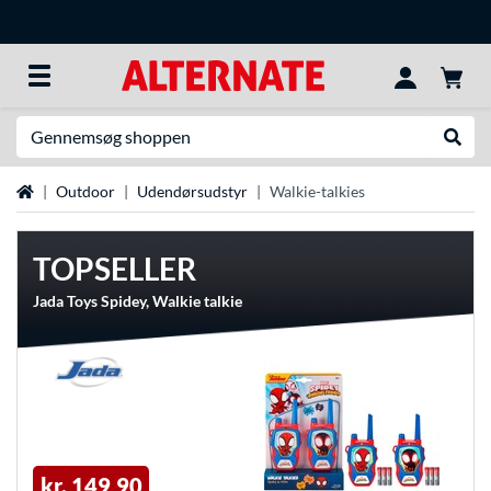
Søg efter noget
Udfør
Startside
Outdoor
Udendørsudstyr
Walkie-talkies
TOPSELLER
Jada Toys Spidey, Walkie talkie
kr. 149,90