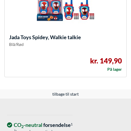
Jada Toys
Spidey, Walkie talkie
Blå/Rød
kr. 149,90
På lager
tilbage til start
CO
-neutral
forsendelse
1
2
1