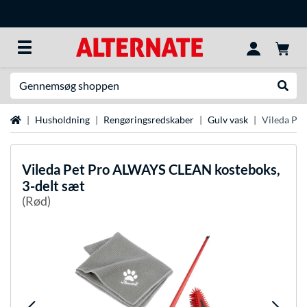
Søg efter noget
Udfør
Startside
Husholdning
Rengøringsredskaber
Gulv vask
Vileda Pe
Vileda
Pet Pro ALWAYS CLEAN kosteboks,
3-delt sæt
(Rød)