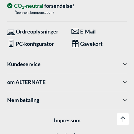
CO
-neutral
forsendelse
1
2
1
(gennem kompensation)
Ordreoplysninger
E-Mail
PC-konfigurator
Gavekort
Kundeservice
om ALTERNATE
Nem betaling
Impressum