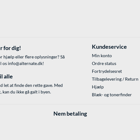
Kundeservice
r for dig!
Min konto
r hjælp eller flere oplysninger? Så
il os
info@alternate.dk
!
Ordre status
Fortrydelsesret
l alle
Tilbagelevering / Return
id let at finde den rette gave. Med
Hjælp
 kan du ikke gå galt i byen.
Blæk- og tonerfinder
Nem betaling