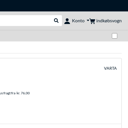
indkøbsvogn
Konto
Udfør søgning
Skif
VARTA
s fragt fra
kr. 76,00