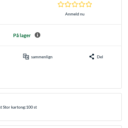
0.0 Stjerner hos 0 
Anmeld nu
På lager
sammenlign
Del
 Stor kartong:100 st