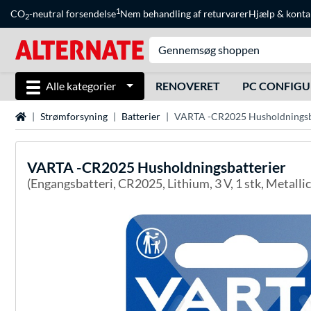
1
CO
-neutral forsendelse
Nem behandling af returvarer
Hjælp
&
konta
2
Alle kategorier
RENOVERET
PC CONFIG
Startside
Strømforsyning
Batterier
VARTA -CR2025 Husholdningsb
VARTA
-CR2025 Husholdningsbatterier
(Engangsbatteri, CR2025, Lithium, 3 V, 1 stk, Metallic