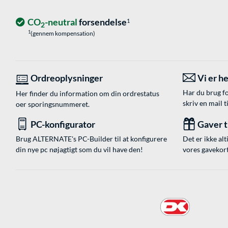
CO
-neutral
forsendelse
1
2
1
(gennem kompensation)
Ordreoplysninger
Vi er he
Har du brug fo
Her finder du information om din ordrestatus
skriv en mail t
oer sporingsnummeret.
PC-konfigurator
Gaver ti
Brug ALTERNATE's PC-Builder til at konfigurere
Det er ikke alt
din nye pc nøjagtigt som du vil have den!
vores gavekort,