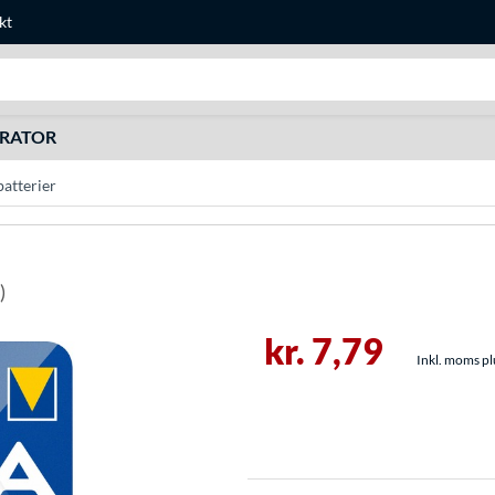
kt
Søg efter noget
URATOR
atterier
)
kr. 7,79
Inkl. moms plu