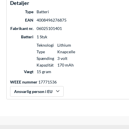
Detaljer
Type
Batteri
EAN
4008496276875
Fabrikant nr.
06025101401
Batteri
1 Styk
Teknologi
Lithium
Type
Knapcelle
Spænding
3 volt
Kapazität
170 mAh
Vægt
15 gram
WEEE nummer
17771536
Ansvarlig person i EU