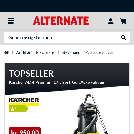
Søg efter noget
Udfør
Startside
Værktøj
El-værktøj
Støvsuger
Aske støvsuger
TOPSELLER
Kärcher AD 4 Premium 17 L Sort, Gul, Aske vakuum
kr. 950,00