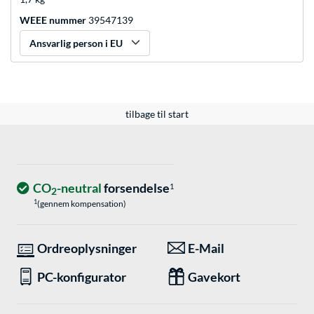
WEEE nummer
39547139
Ansvarlig person i EU
tilbage til start
CO
-neutral
forsendelse
1
2
1
(gennem kompensation)
Ordreoplysninger
E-Mail
PC-konfigurator
Gavekort