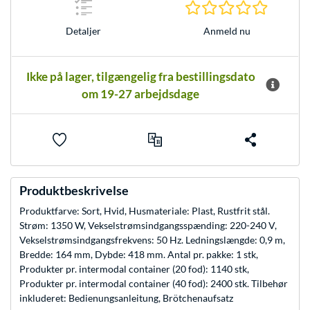
0.0 Stjer
Anmeld nu
Detaljer
Ikke på lager, tilgængelig fra bestillingsdato
om 19-27 arbejdsdage
Produktbeskrivelse
Produktfarve: Sort, Hvid, Husmateriale: Plast, Rustfrit stål.
Strøm: 1350 W, Vekselstrømsindgangsspænding: 220-240 V,
Vekselstrømsindgangsfrekvens: 50 Hz. Ledningslængde: 0,9 m,
Bredde: 164 mm, Dybde: 418 mm. Antal pr. pakke: 1 stk,
Produkter pr. intermodal container (20 fod): 1140 stk,
Produkter pr. intermodal container (40 fod): 2400 stk. Tilbehør
inkluderet: Bedienungsanleitung, Brötchenaufsatz