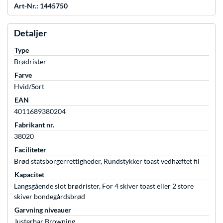
Art-Nr.: 1445750
Detaljer
Type
Brødrister
Farve
Hvid/Sort
EAN
4011689380204
Fabrikant nr.
38020
Faciliteter
Brød statsborgerrettigheder, Rundstykker toast vedhæftet fil
Kapacitet
Langsgående slot brødrister, For 4 skiver toast eller 2 store
skiver bondegårdsbrød
Garvning niveauer
Justerbar Browning