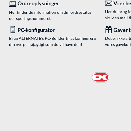
Ordreoplysninger
Vi er he
Har du brug fo
Her finder du information om din ordrestatus
skriv en mail t
oer sporingsnummeret.
PC-konfigurator
Gaver ti
Brug ALTERNATE's PC-Builder til at konfigurere
Det er ikke alt
din nye pc nøjagtigt som du vil have den!
vores gavekort,