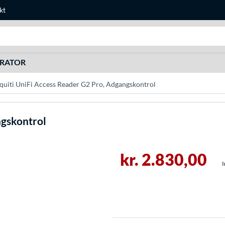
kt
Søg efter noget
URATOR
quiti UniFi Access Reader G2 Pro, Adgangskontrol
ngskontrol
kr. 2.830,00
I