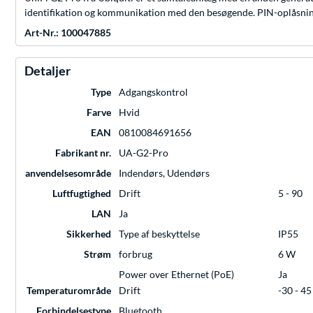
identifikation og kommunikation med den besøgende. PIN-oplåsning 
Art-Nr.: 100047885
Detaljer
Type
Adgangskontrol
Farve
Hvid
EAN
0810084691656
Fabrikant nr.
UA-G2-Pro
anvendelsesområde
Indendørs, Udendørs
Luftfugtighed
Drift
5 - 90
LAN
Ja
Sikkerhed
Type af beskyttelse
IP55
Strøm
forbrug
6 W
Power over Ethernet (PoE)
Ja
Temperaturområde
Drift
-30 - 4
Forbindelsestype
Bluetooth