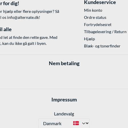
Kundeservice
r for dig!
Min konto
r hjælp eller flere oplysninger? Så
il os
info@alternate.dk
!
Ordre status
Fortrydelsesret
l alle
Tilbagelevering / Return
id let at finde den rette gave. Med
Hjælp
 kan du ikke gå galt i byen.
Blæk- og tonerfinder
Nem betaling
Impressum
Landevalg