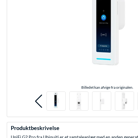
Billedet kan afvige fra originalen.
Produktbeskrivelse
UniFi G2 Pro fra Ubiquiti er et samtaleanlæg med en anden generat