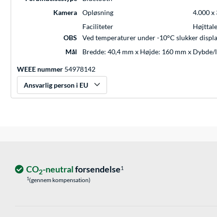
Kamera
Opløsning
4.000 x 
Faciliteter
Højttal
OBS
Ved temperaturer under -10°C slukker displ
Mål
Bredde: 40,4 mm x Højde: 160 mm x Dybde/
WEEE nummer
54978142
Ansvarlig person i EU
CO
-neutral
forsendelse
1
2
1
(gennem kompensation)