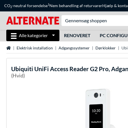
1
CO
-neutral forsendelse
Nem behandling af returvarer
Hjælp
&
konta
2
Alle kategorier
RENOVERET
PC CONFIG
Startside
Elektrisk installation
Adgangssystemer
Dørklokker
Ubi
Ubiquiti
UniFi Access Reader G2 Pro, Adga
(Hvid)