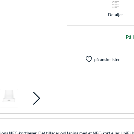
Detaljer
På 
på ønskelisten
ions NFC-kortlæser. Det tillader oplåsning med et NFC-kort eller UniFi 