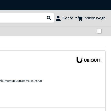
indkøbsvogn
Konto
Udfør søgning
Skif
nkl. moms plus fragt fra
kr. 76,00