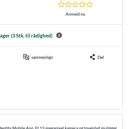
0.0 Stjerner hos 0 
Anmeld nu
lager
(3 Stk. til rådighed)
sammenlign
Del
Identity Mobile App. Et 12-megapixel kamera og tovejslyd muliggør