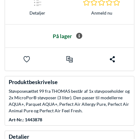
0.0 Stjer
Anmeld nu
Detaljer
På lager
Produktbeskrivelse
Støvposesættet 99 fra THOMAS består af 1x støvposeholder og
2x MicroPor® støvposer (3 liter). Den passer til modellerne
AQUA+, Parquet AQUA+, Perfect Air Allergy Pure, Perfect Air
Animal Pure og Perfect Air Feel Fresh.
Art-Nr.: 1443878
Detaljer