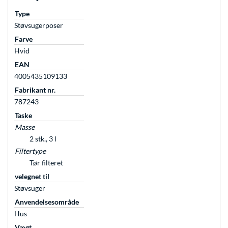
Type
Støvsugerposer
Farve
Hvid
EAN
4005435109133
Fabrikant nr.
787243
Taske
Masse
2 stk., 3 l
Filtertype
Tør filteret
velegnet til
Støvsuger
Anvendelsesområde
Hus
Vægt