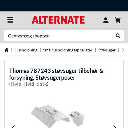
Søg efter noget
Udfør
Startside
Husholdning
Små husholdningsapparater
Støvsuger
Stø
Thomas
787243 støvsuger tilbehør &
forsyning, Støvsugerposer
(Hvid, Hvid, 6 stk)