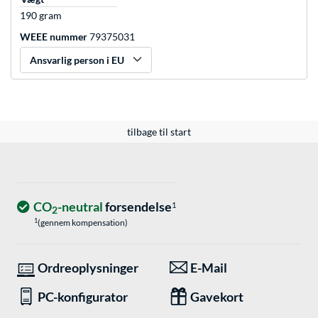
190 gram
WEEE nummer
79375031
Ansvarlig person i EU
tilbage til start
CO
-neutral
forsendelse
1
2
1
(gennem kompensation)
Ordreoplysninger
E-Mail
PC-konfigurator
Gavekort