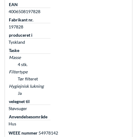
EAN
4006508197828
Fabrikant nr.
197828
produceret i
Tyskland
Taske
Masse
4 stk.
Filtertype
Tør filteret
Hygiejnisk lukning
Ja
velegnet til
Støvsuger
Anvendelsesområde
Hus
WEEE nummer
54978142