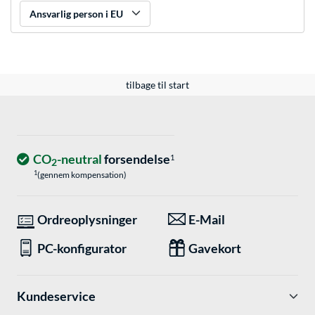
Ansvarlig person i EU
tilbage til start
CO
-neutral
forsendelse
1
2
1
(gennem kompensation)
Ordreoplysninger
E-Mail
PC-konfigurator
Gavekort
Kundeservice