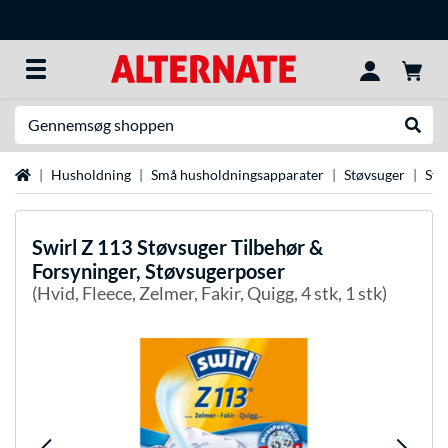
Søg efter noget
Udfør
Startside
Husholdning
Små husholdningsapparater
Støvsuger
Stø
Swirl
Z 113 Støvsuger Tilbehør &
Forsyninger, Støvsugerposer
(Hvid, Fleece, Zelmer, Fakir, Quigg, 4 stk, 1 stk)