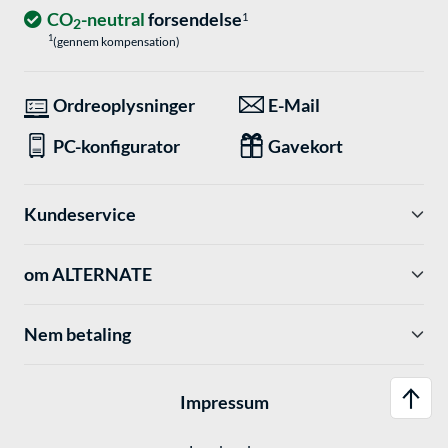
CO
-neutral
forsendelse
1
2
1
(gennem kompensation)
Ordreoplysninger
E-Mail
PC-konfigurator
Gavekort
Kundeservice
om ALTERNATE
Nem betaling
Impressum