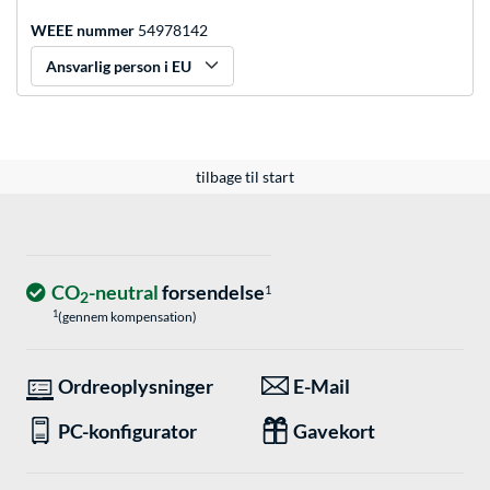
WEEE nummer
54978142
Ansvarlig person i EU
tilbage til start
CO
-neutral
forsendelse
1
2
1
(gennem kompensation)
Ordreoplysninger
E-Mail
PC-konfigurator
Gavekort