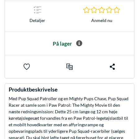
0.0 Stjer
Anmeld nu
Detaljer
På lager
Produktbeskrivelse
Med Pup Squad Patroller og en Mighty Pups Chase, Pup Squad
Racer at samle som i Paw Patrol: The Mighty Movie til den
næste redningsmission: Dette 25 cm lange og 12 cm høje
køretøjslegesæt forvandles fra en Paw Patrol-legetøjslastbil til
et mobilt hovedkvarter med en affyringsrampe og
opbevaringsplads til yderligere Pup Squad-racerbiler (sælges
separat). Du skal blot løfte taget på førerhuset for at placere