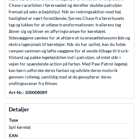
Chase-racerbilen i førersædet og derefter skubbe patruljen
fremad på seks arbejdshjul. Når en redningsaktion med høj
hastighed er nært forestående, fjernes Chase fra førerhusets
tag og lukkes for at udløse transformationen: trailerens tag
åbner sig og bliver en affyringsrampe for køretøjet.
Sidevæggene sænkes for at afsløre et iscenesættelsesområde og
ekstra lagerplads til køretøjer. Når du har spillet, kan du folde
rampen sammen og løfte væggene for at vende tilbage til truck-
tilstand og pakke legetøjsbilen ind i patruljen, så intet står i
vejen for spændende action på farten. Med Paw Patrol-legetøj
kan børn udforske deres fantasi og udvikle deres motorik
gennem rolleleg, samtidig med at de genopfører deres
yndlingsscener fra filmen.
Art-Nr.: 100008089
Detaljer
Type
Spil køretøj
EAN