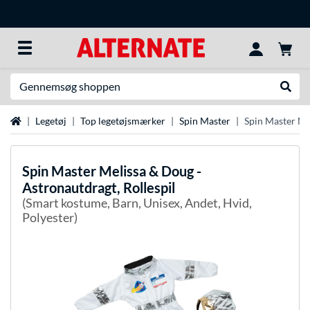
Søg efter noget
Udfør
Startside
Legetøj
Top legetøjsmærker
Spin Master
Spin Master Mel
Spin Master
Melissa & Doug -
Astronautdragt, Rollespil
(Smart kostume, Barn, Unisex, Andet, Hvid,
Polyester)