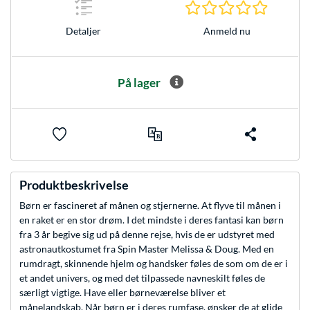
0.0 Stjer
Anmeld nu
Detaljer
På lager
Produktbeskrivelse
Børn er fascineret af månen og stjernerne. At flyve til månen i
en raket er en stor drøm. I det mindste i deres fantasi kan børn
fra 3 år begive sig ud på denne rejse, hvis de er udstyret med
astronautkostumet fra Spin Master Melissa & Doug. Med en
rumdragt, skinnende hjelm og handsker føles de som om de er i
et andet univers, og med det tilpassede navneskilt føles de
særligt vigtige. Have eller børneværelse bliver et
månelandskab. Når børn er i deres rumfase, ønsker de at glide