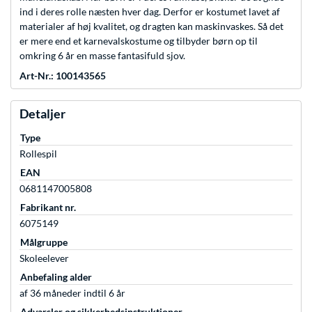
ind i deres rolle næsten hver dag. Derfor er kostumet lavet af
materialer af høj kvalitet, og dragten kan maskinvaskes. Så det
er mere end et karnevalskostume og tilbyder børn op til
omkring 6 år en masse fantasifuld sjov.
Art-Nr.: 100143565
Detaljer
Type
Rollespil
EAN
0681147005808
Fabrikant nr.
6075149
Målgruppe
Skoleelever
Anbefaling alder
af 36 måneder indtil 6 år
Advarsler og sikkerhedsinstruktioner