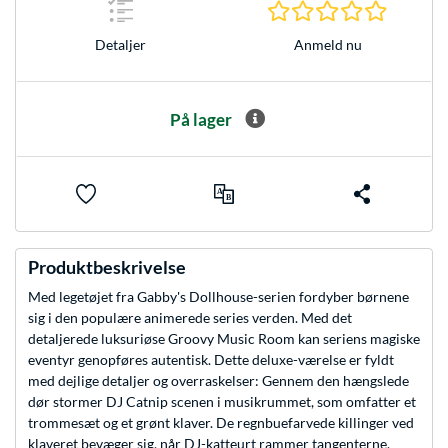
0.0 Stjer
Anmeld nu
Detaljer
På lager
Produktbeskrivelse
Med legetøjet fra Gabby's Dollhouse-serien fordyber børnene
sig i den populære animerede series verden. Med det
detaljerede luksuriøse Groovy Music Room kan seriens magiske
eventyr genopføres autentisk. Dette deluxe-værelse er fyldt
med dejlige detaljer og overraskelser: Gennem den hængslede
dør stormer DJ Catnip scenen i musikrummet, som omfatter et
trommesæt og et grønt klaver. De regnbuefarvede killinger ved
klaveret bevæger sig, når DJ-katteurt rammer tangenterne.