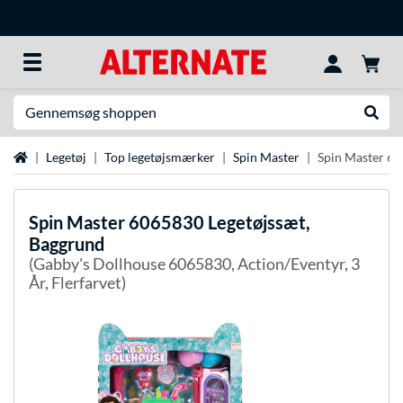
Søg efter noget
Udfør
Startside
Legetøj
Top legetøjsmærker
Spin Master
Spin Master 60
Spin Master
6065830 Legetøjssæt,
Baggrund
(Gabby's Dollhouse 6065830, Action/Eventyr, 3
År, Flerfarvet)