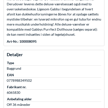
Derudover leveres dette deluxe-værelsessæt også med to
overraskelsesbokse. Ligesom Gabby i begyndelsen af hvert
afsnit kan dukkehusforsyningerne åbnes for at opdage sættets
mystiske tilbehør: en lyserød mikrofon og en gul tuba for endnu
mere musikalsk underholdning! Alle deluxe-værelser er
kompatible med Gabbys Purrfect Dollhouse (sælges separat):
de kan nemt indsættes i siden af legetøjshuset.
Art-Nr.: 100008095
Detaljer
Type
Baggrund
EAN
0778988349502
Fabrikant nr.
6065830
Anbefaling alder
Off 36 måneder