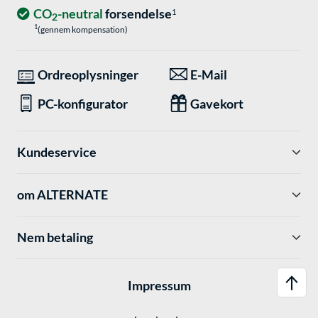
CO
-neutral
forsendelse
1
2
1
(gennem kompensation)
Ordreoplysninger
E-Mail
PC-konfigurator
Gavekort
Kundeservice
om ALTERNATE
Nem betaling
Impressum