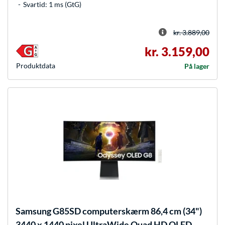
Svartid: 1 ms (GtG)
kr. 3.889,00
kr. 3.159,00
Produkt­data
På lager
Samsung
G85SD computerskærm 86,4 cm (34")
3440 x 1440 pixel UltraWide Quad HD OLED