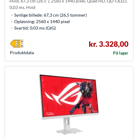
Hvid, 67,3 cm (26.5"), 2560 x 1440 pixel, Quad HD, QD-OLED,
0,03 ms, Hvid
Synlige billede: 67,3 cm (26,5 tommer)
Opløsning: 2560 x 1440 pixel
Svartid: 0.03 ms (GtG)
kr. 3.328,00
Produkt­data
På lager