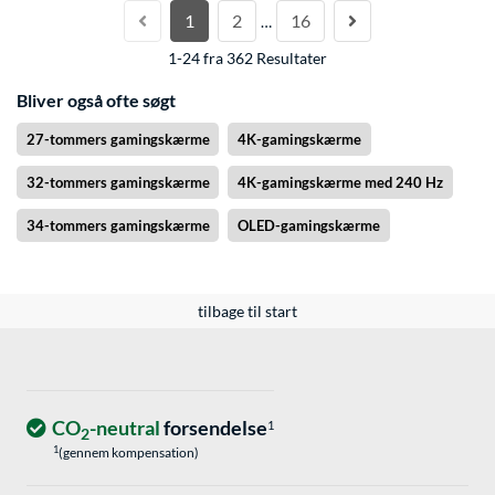
1
2
16
…
1-24 fra 362 Resultater
Bliver også ofte søgt
27-tommers gamingskærme
4K-gamingskærme
32-tommers gamingskærme
4K-gamingskærme med 240 Hz
34-tommers gamingskærme
OLED-gamingskærme
tilbage til start
CO
-neutral
forsendelse
1
2
1
(gennem kompensation)