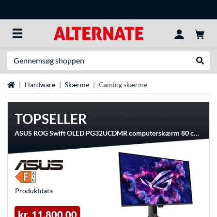
Søg efter noget
Udfør
Startside
Hardware
Skærme
Gaming skærme
TOPSELLER
ASUS ROG Swift OLED PG32UCDMR computerskærm 80 cm (31.5") 3840 x 2160 pixel 4K Ultra HD QD-OLED Sort, Gaming Skærm
Produkt­data
kr. 11.800,00