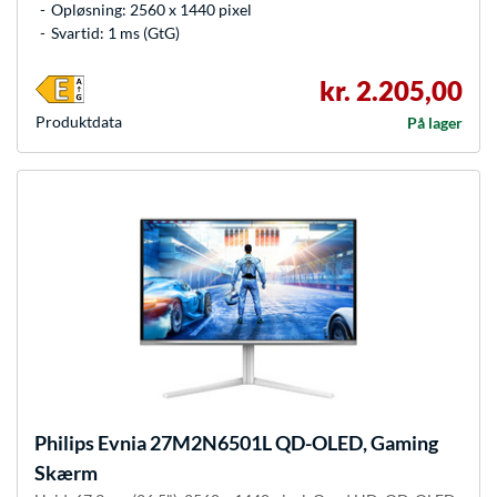
Opløsning: 2560 x 1440 pixel
Svartid: 1 ms (GtG)
kr. 2.205,00
Produkt­data
På lager
Philips
Evnia 27M2N6501L QD-OLED, Gaming
Skærm