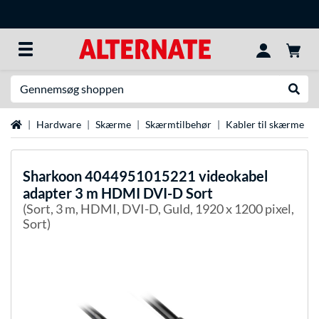
Søg efter noget
Udfør
Startside
Hardware
Skærme
Skærmtilbehør
Kabler til skærme
Sharkoon
4044951015221 videokabel
adapter 3 m HDMI DVI-D Sort
(Sort, 3 m, HDMI, DVI-D, Guld, 1920 x 1200 pixel,
Sort)