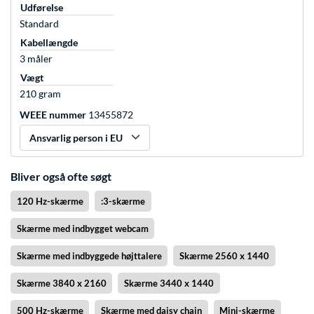
Udførelse
Standard
Kabellængde
3 måler
Vægt
210 gram
WEEE nummer
13455872
Ansvarlig person i EU
Bliver også ofte søgt
120 Hz-skærme
:3-skærme
Skærme med indbygget webcam
Skærme med indbyggede højttalere
Skærme 2560 x 1440
Skærme 3840 x 2160
Skærme 3440 x 1440
500 Hz-skærme
Skærme med daisy chain
Mini-skærme