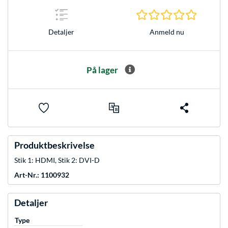
0.0 Stjer
Anmeld nu
Detaljer
På lager
Produktbeskrivelse
Stik 1: HDMI, Stik 2: DVI-D
Art-Nr.: 1100932
Detaljer
Type