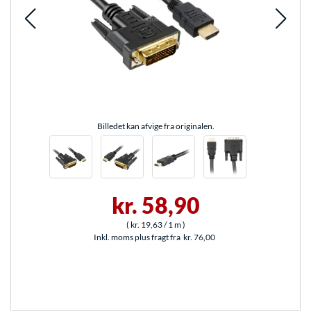
Billedet kan afvige fra originalen.
kr. 58,90
(
kr. 19,63
/ 1 m
)
Inkl. moms plus fragt fra
kr. 76,00