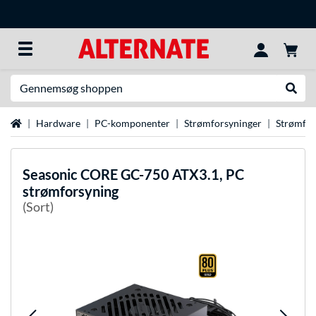
Søg efter noget
Udfør
Startside
Hardware
PC-komponenter
Strømforsyninger
Strømfo
Seasonic
CORE GC-750 ATX3.1, PC
strømforsyning
(Sort)