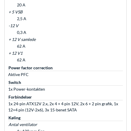
20 A
+ 5 VSB
2,5 A
-12 V
0,3 A
+ 12 V samlede
62 A
+ 12 V1
62 A
Power factor correction
Aktive PFC
Switch
1x Power-kontakten
Forbindelser
1x 24-pin ATX12V 2.x, 2x 4 + 4 pin 12V, 2x 6 + 2 pin grafik, 1x
12+4 pin (12V-2x6), 3x 15-benet SATA
Køling
Antal ventilator