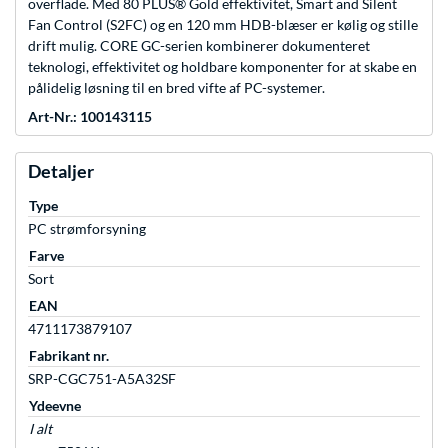
overflade. Med 80 PLUS® Gold effektivitet, Smart and Silent
Fan Control (S2FC) og en 120 mm HDB-blæser er kølig og stille
drift mulig. CORE GC-serien kombinerer dokumenteret
teknologi, effektivitet og holdbare komponenter for at skabe en
pålidelig løsning til en bred vifte af PC-systemer.
Art-Nr.: 100143115
Detaljer
Type
PC strømforsyning
Farve
Sort
EAN
4711173879107
Fabrikant nr.
SRP-CGC751-A5A32SF
Ydeevne
I alt