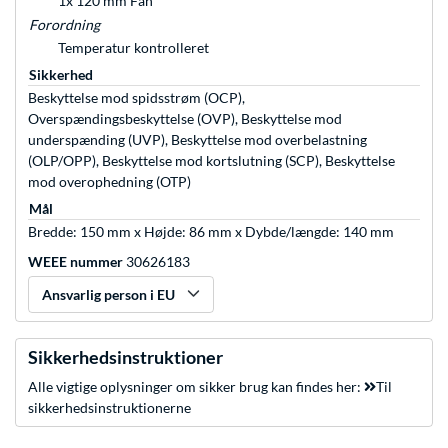
1x 120 mm Fan
Forordning
Temperatur kontrolleret
Sikkerhed
Beskyttelse mod spidsstrøm (OCP),
Overspændingsbeskyttelse (OVP), Beskyttelse mod
underspænding (UVP), Beskyttelse mod overbelastning
(OLP/OPP), Beskyttelse mod kortslutning (SCP), Beskyttelse
mod overophedning (OTP)
Mål
Bredde: 150 mm x Højde: 86 mm x Dybde/længde: 140 mm
WEEE nummer
30626183
Ansvarlig person i EU
Sikkerhedsinstruktioner
Alle vigtige oplysninger om sikker brug kan findes her:
Til
sikkerhedsinstruktionerne