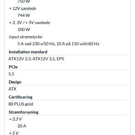
750 W
+ 12V samlede
744 W
+ 3, 3V / + 5V samlede
100 W
input strømstyrke
5 A ved 230 v/50 Hz, 10 A på 110 volt/60 Hz
Installation standard
ATX12V 2.3, ATX12V 3,1, EPS
PCIe
5.1
Design
ATX
Certificering
80 PLUS gold
Strømforsyning
+ 3,3 V
20 A
+ 5 V