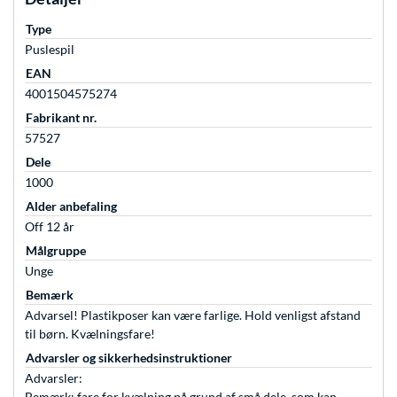
Type
Puslespil
EAN
4001504575274
Fabrikant nr.
57527
Dele
1000
Alder anbefaling
Off 12 år
Målgruppe
Unge
Bemærk
Advarsel! Plastikposer kan være farlige. Hold venligst afstand
til børn. Kvælningsfare!
Advarsler og sikkerhedsinstruktioner
Advarsler:
Bemærk: fare for kvælning på grund af små dele, som kan