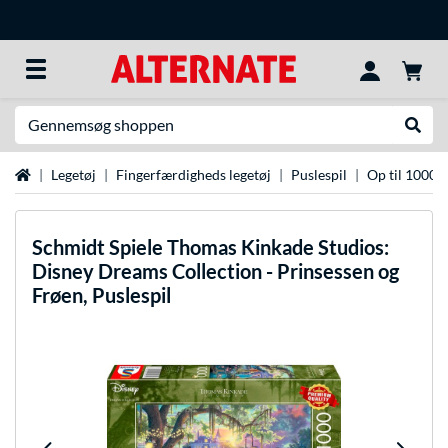
Søg efter noget
Udfør
Startside
Legetøj
Fingerfærdigheds legetøj
Puslespil
Op til 1000 d
Schmidt Spiele
Thomas Kinkade Studios:
Disney Dreams Collection - Prinsessen og
Frøen, Puslespil