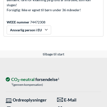
sluges!
Forsigtig: Ikke er egnet til børn under 36 måneder!
WEEE nummer
74472308
Ansvarlig person i EU
tilbage til start
CO
-neutral
forsendelse
1
2
1
(gennem kompensation)
Ordreoplysninger
E-Mail