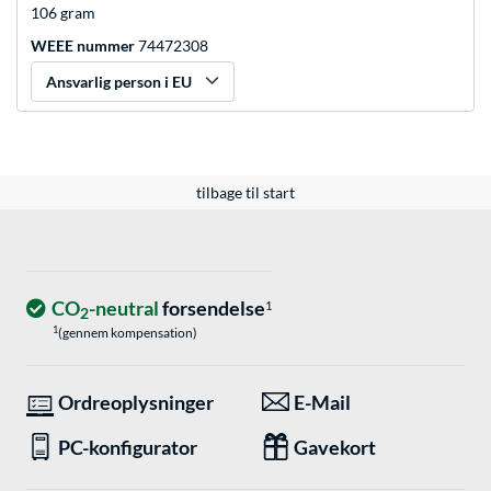
106 gram
WEEE nummer
74472308
Ansvarlig person i EU
tilbage til start
CO
-neutral
forsendelse
1
2
1
(gennem kompensation)
Ordreoplysninger
E-Mail
PC-konfigurator
Gavekort