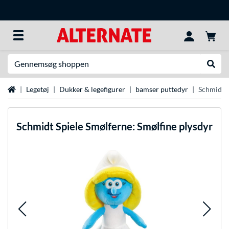
Søg efter noget
Udfør
Startside
Legetøj
Dukker & legefigurer
bamser puttedyr
Schmidt S
Schmidt Spiele
Smølferne: Smølfine plysdyr