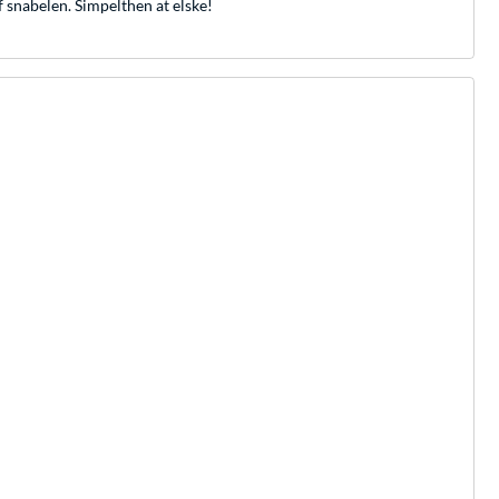
f snabelen. Simpelthen at elske!