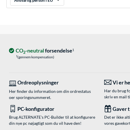
Ansvarlig person i EU
CO
-neutral
forsendelse
1
2
1
(gennem kompensation)
Ordreoplysninger
Vi er he
Har du brug fo
Her finder du information om din ordrestatus
skriv en mail t
oer sporingsnummeret.
PC-konfigurator
Gaver ti
Brug ALTERNATE's PC-Builder til at konfigurere
Det er ikke alt
din nye pc nøjagtigt som du vil have den!
vores gavekort,