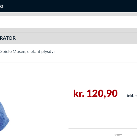
kt
Søg efter noget
URATOR
Spiele Musen, elefant plysdyr
kr. 120,90
Inkl. 