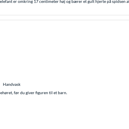
lefant er omkring 17 centimeter høj og bærer et gult hjerte på spidsen a
Handvask
øret, før du giver figuren til et barn.