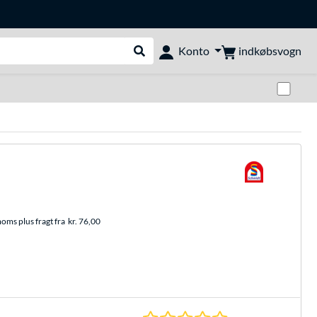
indkøbsvogn
Konto
Udfør søgning
Skif
moms plus fragt fra
kr. 76,00
0.0 Stjerner hos 0 