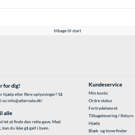
tilbage til start
Kundeservice
r for dig!
Min konto
r hjælp eller flere oplysninger? Så
il os
info@alternate.dk
!
Ordre status
Fortrydelsesret
l alle
Tilbagelevering / Return
id let at finde den rette gave. Med
Hjælp
 kan du ikke gå galt i byen.
Blæk- og tonerfinder