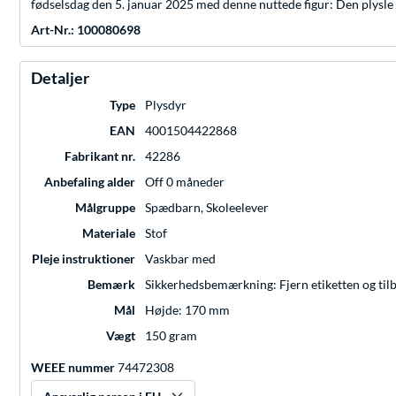
fødselsdag den 5. januar 2025 med denne nuttede figur: Den plysle e
Art-Nr.: 100080698
Detaljer
Type
Plysdyr
EAN
4001504422868
Fabrikant nr.
42286
Anbefaling alder
Off 0 måneder
Målgruppe
Spædbarn, Skoleelever
Materiale
Stof
Pleje instruktioner
Vaskbar med
Bemærk
Sikkerhedsbemærkning: Fjern etiketten og tilbeh
Mål
Højde: 170 mm
Vægt
150 gram
WEEE nummer
74472308