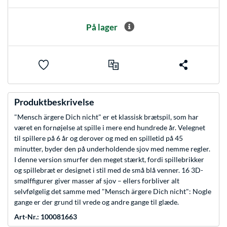
På lager
Produktbeskrivelse
"Mensch ärgere Dich nicht" er et klassisk brætspil, som har
været en fornøjelse at spille i mere end hundrede år. Velegnet
til spillere på 6 år og derover og med en spilletid på 45
minutter, byder den på underholdende sjov med nemme regler.
I denne version smurfer den meget stærkt, fordi spillebrikker
og spillebræt er designet i stil med de små blå venner. 16 3D-
smølffigurer giver masser af sjov – ellers forbliver alt
selvfølgelig det samme med "Mensch ärgere Dich nicht": Nogle
gange er der grund til vrede og andre gange til glæde.
Art-Nr.: 100081663