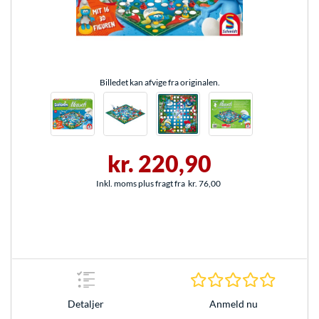
Billedet kan afvige fra originalen.
kr. 220,90
Inkl. moms plus fragt fra
kr. 76,00
0.0 Stjer
Anmeld nu
Detaljer