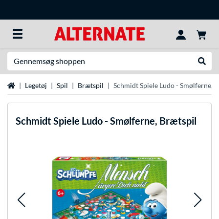
Søg efter noget
Udfør
Startside
Legetøj
Spil
Brætspil
Schmidt Spiele Ludo - Smølferne, B
Schmidt Spiele
Ludo - Smølferne, Brætspil