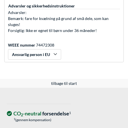
Advarsler og sikkerhedsinstruktioner
Advarsler:
Bemærk: fare for kvælning på grund af små dele, som kan
sluges!
Forsigtig: Ikke er egnet til børn under 36 måneder!
WEEE nummer
74472308
Ansvarlig person i EU
tilbage til start
CO
-neutral
forsendelse
1
2
1
(gennem kompensation)