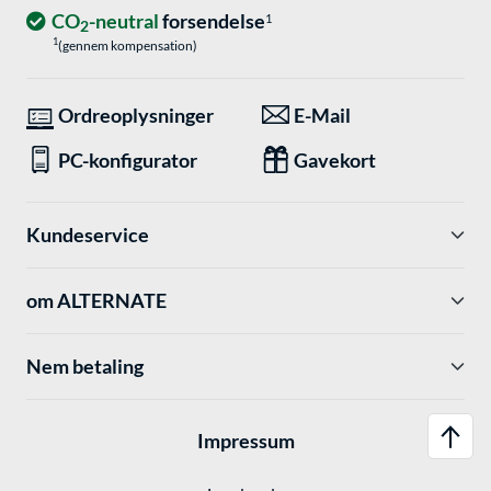
CO
-neutral
forsendelse
1
2
1
(gennem kompensation)
Ordreoplysninger
E-Mail
PC-konfigurator
Gavekort
Kundeservice
om ALTERNATE
Nem betaling
Impressum