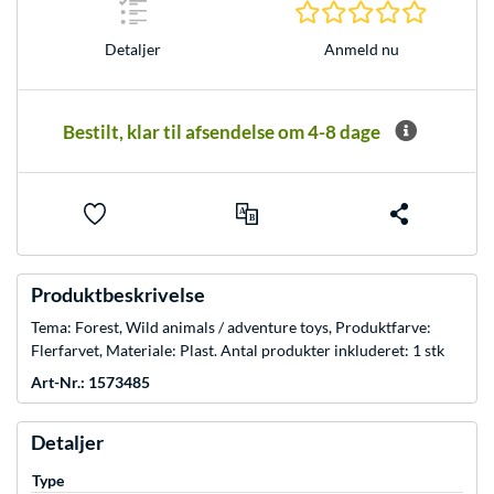
0.0 Stjer
Anmeld nu
Detaljer
Bestilt, klar til afsendelse om 4-8 dage
Produktbeskrivelse
Tema: Forest, Wild animals / adventure toys, Produktfarve:
Flerfarvet, Materiale: Plast. Antal produkter inkluderet: 1 stk
Art-Nr.: 1573485
Detaljer
Type