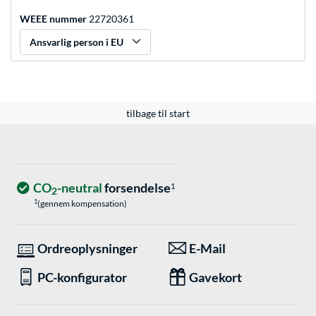
WEEE nummer
22720361
Ansvarlig person i EU
tilbage til start
CO
-neutral
forsendelse
1
2
1
(gennem kompensation)
Ordreoplysninger
E-Mail
PC-konfigurator
Gavekort