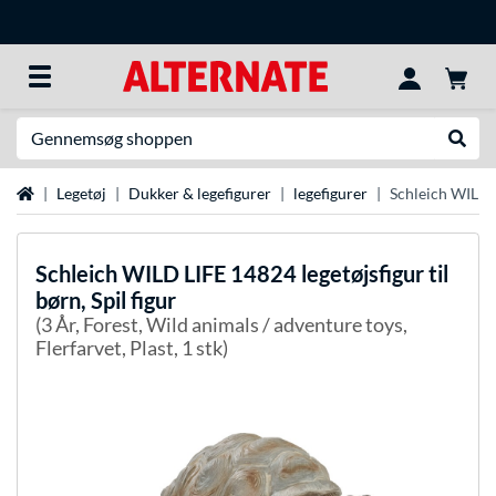
Søg efter noget
Udfør
Startside
Legetøj
Dukker & legefigurer
legefigurer
Schleich WILD LI
Schleich
WILD LIFE 14824 legetøjsfigur til
børn, Spil figur
(3 År, Forest, Wild animals / adventure toys,
Flerfarvet, Plast, 1 stk)