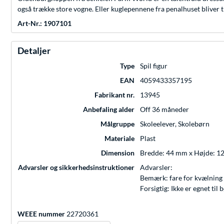
også trække store vogne. Eller kuglepennene fra penalhuset bliver t
Art-Nr.: 1907101
Detaljer
Type
Spil figur
EAN
4059433357195
Fabrikant nr.
13945
Anbefaling alder
Off 36 måneder
Målgruppe
Skoleelever, Skolebørn
Materiale
Plast
Dimension
Bredde: 44 mm x Højde: 
Advarsler og sikkerhedsinstruktioner
Advarsler:
Bemærk: fare for kvælning 
Forsigtig: Ikke er egnet ti
WEEE nummer
22720361