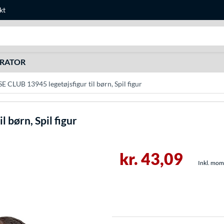
kt
Søg efter noget
URATOR
 CLUB 13945 legetøjsfigur til børn, Spil figur
 børn, Spil figur
kr. 43,09
Inkl. moms