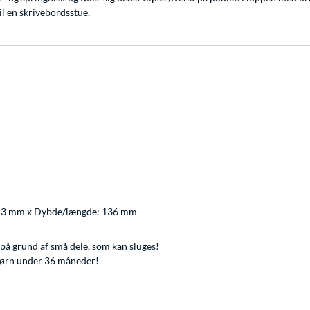
il en skrivebordsstue.
123 mm x Dybde/længde: 136 mm
på grund af små dele, som kan sluges!
l børn under 36 måneder!