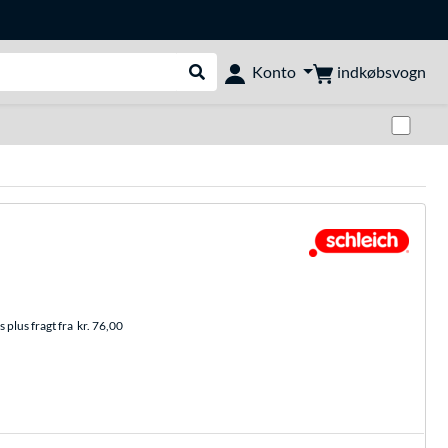
indkøbsvogn
Konto
Udfør søgning
Skif
 plus fragt fra
kr. 76,00