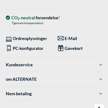
CO
-neutral
forsendelse
1
2
1
(gennem kompensation)
Ordreoplysninger
E-Mail
PC-konfigurator
Gavekort
Kundeservice
om ALTERNATE
Nem betaling