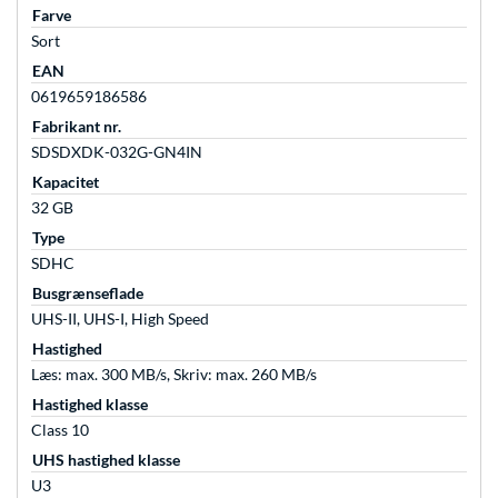
Farve
Sort
EAN
0619659186586
Fabrikant nr.
SDSDXDK-032G-GN4IN
Kapacitet
32 GB
Type
SDHC
Busgrænseflade
UHS-II, UHS-I, High Speed
Hastighed
Læs: max. 300 MB/s, Skriv: max. 260 MB/s
Hastighed klasse
Class 10
UHS hastighed klasse
U3