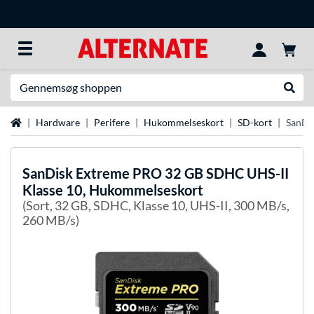
Søg efter noget
Udfør
Startside
Hardware
Perifere
Hukommelseskort
SD-kort
SanDi
SanDisk
Extreme PRO 32 GB SDHC UHS-II
Klasse 10, Hukommelseskort
(Sort, 32 GB, SDHC, Klasse 10, UHS-II, 300 MB/s,
260 MB/s)