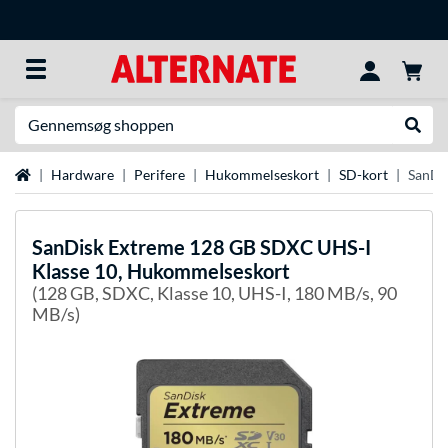
Søg efter noget
Udfør
Startside
Hardware
Perifere
Hukommelseskort
SD-kort
SanDi
SanDisk
Extreme 128 GB SDXC UHS-I
Klasse 10, Hukommelseskort
(128 GB, SDXC, Klasse 10, UHS-I, 180 MB/s, 90
MB/s)