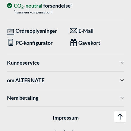
CO
-neutral
forsendelse
1
2
1
(gennem kompensation)
Ordreoplysninger
E-Mail
PC-konfigurator
Gavekort
Kundeservice
om ALTERNATE
Nem betaling
Impressum