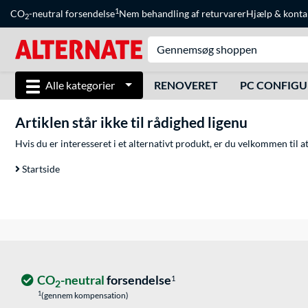
1
CO
-neutral forsendelse
Nem behandling af returvarer
Hjælp
&
konta
2
Alle kategorier
RENOVERET
PC CONFIG
Artiklen står ikke til rådighed ligenu
Hvis du er interesseret i et alternativt produkt, er du velkommen til 
Startside
CO
-neutral
forsendelse
1
2
1
(gennem kompensation)