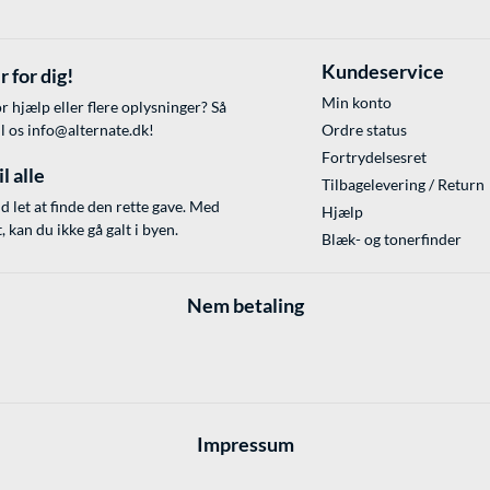
Kundeservice
r for dig!
Min konto
r hjælp eller flere oplysninger? Så
il os
info@alternate.dk
!
Ordre status
Fortrydelsesret
l alle
Tilbagelevering / Return
id let at finde den rette gave. Med
Hjælp
 kan du ikke gå galt i byen.
Blæk- og tonerfinder
Nem betaling
Impressum