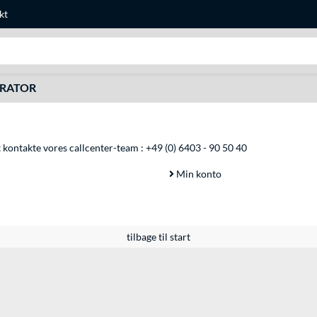
kt
Søg efter noget
URATOR
at kontakte vores callcenter-team :
+49 (0) 6403 - 90 50 40
Min konto
tilbage til start