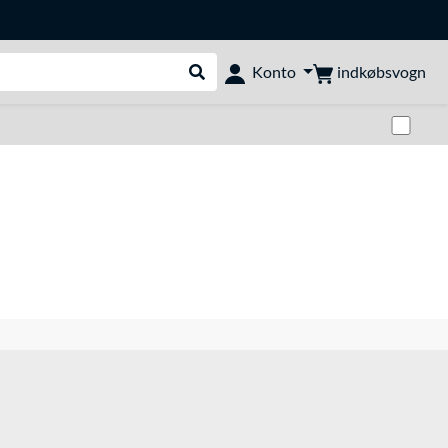
indkøbsvogn
Konto
Udfør søgning
Skif