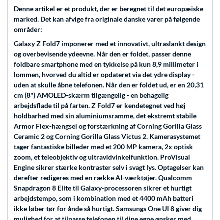
Denne artikel er et produkt, der er beregnet til det europæiske
marked. Det kan afvige fra originale danske varer på følgende
områder:
Galaxy Z Fold7 imponerer med et innovativt, ultraslankt design
og overbevisende ydeevne. Når den er foldet, passer denne
foldbare smartphone med en tykkelse på kun 8,9 millimeter i
lommen, hvorved du altid er opdateret via det ydre display -
uden at skulle åbne telefonen. Når den er foldet ud, er en 20,31
cm (8") AMOLED-skærm tilgængelig - en behagelig
arbejdsflade til på farten. Z Fold7 er kendetegnet ved høj
holdbarhed med sin aluminiumsramme, det ekstremt stabile
Armor Flex-hængsel og forstærkning af Corning Gorilla Glass
Ceramic 2 og Corning Gorilla Glass Victus 2. Kamerasystemet
tager fantastiske billeder med et 200 MP kamera, 2x optisk
zoom, et teleobjektiv og ultravidvinkelfunktion. ProVisual
Engine sikrer stærke kontraster selv i svagt lys. Optagelser kan
derefter redigeres med en række AI-værktøjer. Qualcomm
Snapdragon 8 Elite til Galaxy-processoren sikrer et hurtigt
arbejdstempo, som i kombination med et 4400 mAh batteri
ikke løber tør for ånde så hurtigt. Samsungs One UI 8 giver dig
mulighed for at tilpasse telefonen til dine egne ønsker med