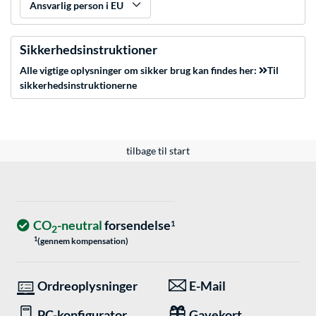
Ansvarlig person i EU
Sikkerhedsinstruktioner
Alle vigtige oplysninger om sikker brug kan findes her:
Til
sikkerhedsinstruktionerne
tilbage til start
CO
-neutral
forsendelse
1
2
1
(gennem kompensation)
Ordreoplysninger
E-Mail
PC-konfigurator
Gavekort