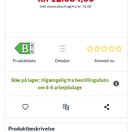
Inkl. moms plus fragt fra
kr. 76,00
0.0 S
Anmeld nu
Produkt­data
Detaljer
Ikke på lager, tilgængelig fra bestillingsdato
om 4-8 arbejdsdage
Produktbeskrivelse