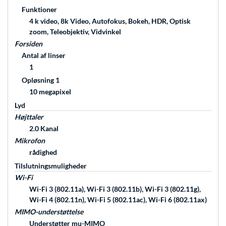
Funktioner
4 k video, 8k Video, Autofokus, Bokeh, HDR, Optisk
zoom, Teleobjektiv, Vidvinkel
Forsiden
Antal af linser
1
Opløsning 1
10 megapixel
Lyd
Højttaler
2.0 Kanal
Mikrofon
rådighed
Tilslutningsmuligheder
Wi-Fi
Wi-Fi 3 (802.11a), Wi-Fi 3 (802.11b), Wi-Fi 3 (802.11g),
Wi-Fi 4 (802.11n), Wi-Fi 5 (802.11ac), Wi-Fi 6 (802.11ax)
MIMO-understøttelse
Understøtter mu-MIMO