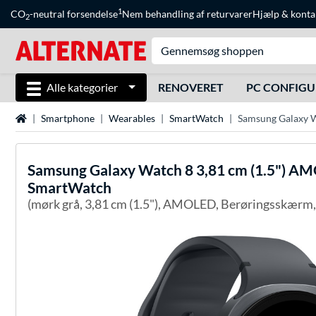
1
CO
-neutral forsendelse
Nem behandling af returvarer
Hjælp
&
konta
2
Alle kategorier
RENOVERET
PC CONFIG
Startside
Smartphone
Wearables
SmartWatch
Samsung Galaxy Wa
Samsung
Galaxy Watch 8 3,81 cm (1.5") AMO
SmartWatch
(mørk grå, 3,81 cm (1.5"), AMOLED, Berøringsskærm, 3