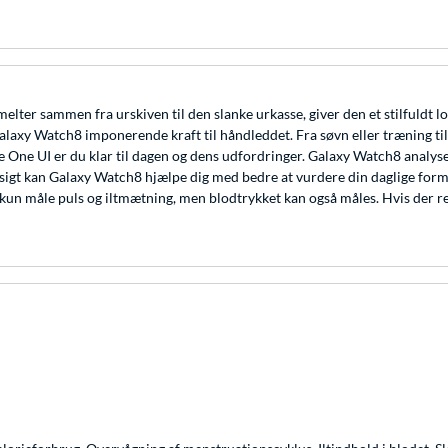
smelter sammen fra urskiven til den slanke urkasse, giver den et stilfuldt
axy Watch8 imponerende kraft til håndleddet. Fra søvn eller træning til 
 One UI er du klar til dagen og dens udfordringer. Galaxy Watch8 analyse
dsigt kan Galaxy Watch8 hjælpe dig med bedre at vurdere din daglige for
 kun måle puls og iltmætning, men blodtrykket kan også måles. Hvis der 