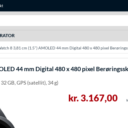
kt
Søg efter noget
URATOR
tch 8 3,81 cm (1.5") AMOLED 44 mm Digital 480 x 480 pixel Berøringss
LED 44 mm Digital 480 x 480 pixel Berøringsskæ
2 GB, GPS (satellit), 34 g)
kr. 3.167,00
I