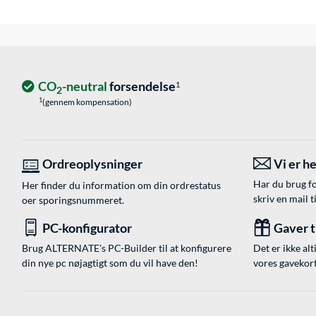
CO
-neutral
forsendelse
1
2
1
(gennem kompensation)
Ordreoplysninger
Vi er he
Har du brug fo
Her finder du information om din ordrestatus
skriv en mail t
oer sporingsnummeret.
PC-konfigurator
Gaver ti
Brug ALTERNATE's PC-Builder til at konfigurere
Det er ikke alt
din nye pc nøjagtigt som du vil have den!
vores gavekort,