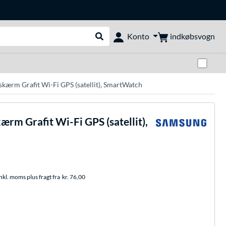
indkøbsvogn
Konto
Udfør søgning
Skif
kærm Grafit Wi-Fi GPS (satellit), SmartWatch
rm Grafit Wi-Fi GPS (satellit),
nkl. moms plus fragt fra
kr. 76,00