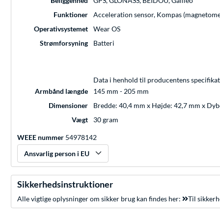
Beliggenhed
GPS, GLONASS, BEIDOU, Galileo
Funktioner
Acceleration sensor, Kompas (magnetomet
Operativsystemet
Wear OS
Strømforsyning
Batteri
Data i henhold til producentens specifikat
Armbånd længde
145 mm - 205 mm
Dimensioner
Bredde: 40,4 mm x Højde: 42,7 mm x Dy
Vægt
30 gram
WEEE nummer
54978142
Ansvarlig person i EU
Sikkerhedsinstruktioner
Alle vigtige oplysninger om sikker brug kan findes her:
Til sikker