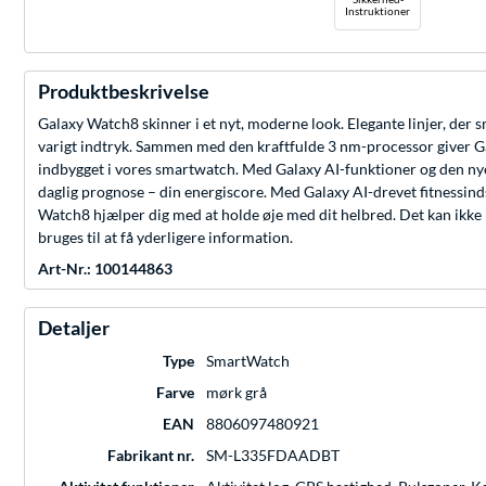
Instruktioner
Produktbeskrivelse
Galaxy Watch8 skinner i et nyt, moderne look. Elegante linjer, der 
varigt indtryk. Sammen med den kraftfulde 3 nm-processor giver Gal
indbygget i vores smartwatch. Med Galaxy AI-funktioner og den nye
daglig prognose – din energiscore. Med Galaxy AI-drevet fitnessin
Watch8 hjælper dig med at holde øje med dit helbred. Det kan ikke
bruges til at få yderligere information.
Art-Nr.: 100144863
Detaljer
Type
SmartWatch
Farve
mørk grå
EAN
8806097480921
Fabrikant nr.
SM-L335FDAADBT