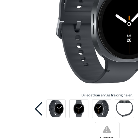
Billedet kan afvige fra originalen.
!
Sikkerhed-