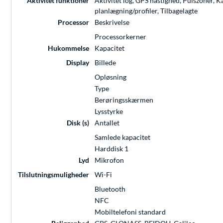
Aktivitet funktioner
Aktivitet log, GPS hastighed, Pulszoner, 
planlægning/profiler, Tilbagelagte
Processor
Beskrivelse
Processorkerner
Hukommelse
Kapacitet
Display
Billede
Opløsning
Type
Berøringsskærmen
Lysstyrke
Disk (s)
Antallet
Samlede kapacitet
Harddisk 1
Lyd
Mikrofon
Tilslutningsmuligheder
Wi-Fi
Bluetooth
NFC
Mobiltelefoni standard