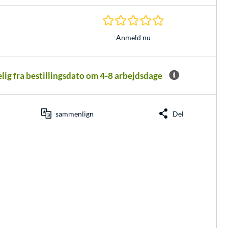
0.0 Stjerner hos 0 
Anmeld nu
elig fra bestillingsdato om 4-8 arbejdsdage
sammenlign
Del