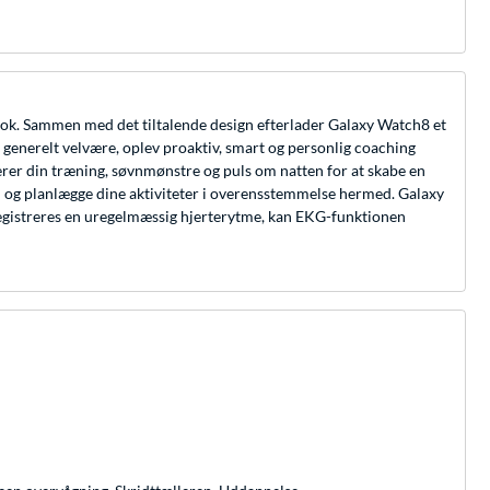
 look. Sammen med det tiltalende design efterlader Galaxy Watch8 et
generelt velvære, oplev proaktiv, smart og personlig coaching
rer din træning, søvnmønstre og puls om natten for at skabe en
m og planlægge dine aktiviteter i overensstemmelse hermed. Galaxy
registreres en uregelmæssig hjerterytme, kan EKG-funktionen