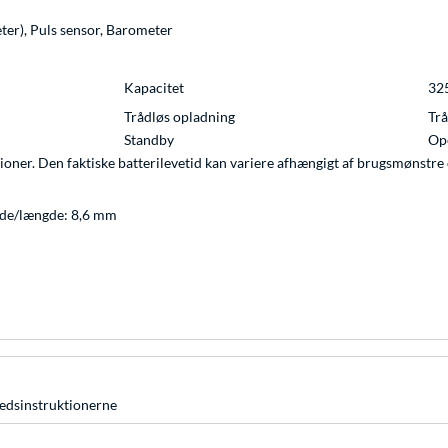
er), Puls sensor, Barometer
Kapacitet
32
Trådløs opladning
Trå
Standby
Ope
ioner. Den faktiske batterilevetid kan variere afhængigt af brugsmønstre 
bde/længde: 8,6 mm
hedsinstruktionerne