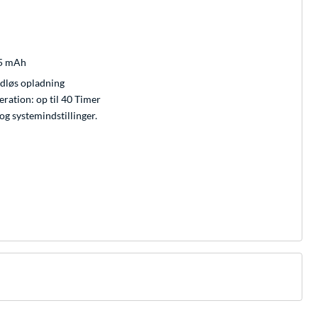
5 mAh
dløs opladning
ration: op til 40 Timer
og systemindstillinger.