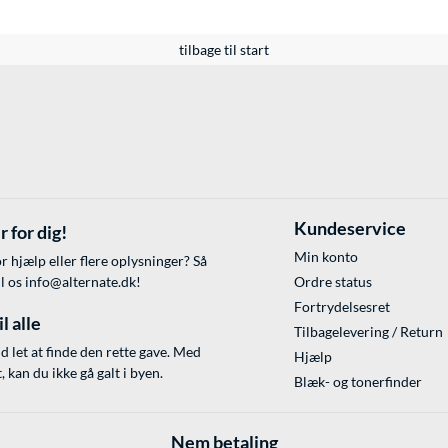
tilbage til start
Kundeservice
r for dig!
Min konto
r hjælp eller flere oplysninger? Så
il os
info@alternate.dk
!
Ordre status
Fortrydelsesret
l alle
Tilbagelevering / Return
id let at finde den rette gave. Med
Hjælp
 kan du ikke gå galt i byen.
Blæk- og tonerfinder
Nem betaling