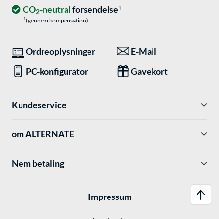
CO
-neutral
forsendelse
1
2
1
(gennem kompensation)
Ordreoplysninger
E-Mail
PC-konfigurator
Gavekort
Kundeservice
om ALTERNATE
Nem betaling
Impressum