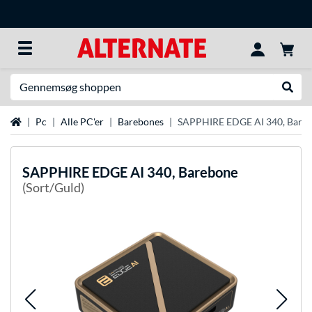
Søg efter noget
Udfør
Startside
Pc
Alle PC'er
Barebones
SAPPHIRE EDGE AI 340, Bare
SAPPHIRE
EDGE AI 340, Barebone
(Sort/Guld)