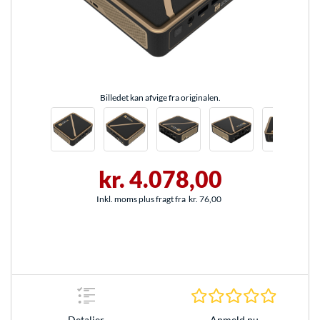
Billedet kan afvige fra originalen.
kr. 4.078,00
Inkl. moms plus fragt fra
kr. 76,00
0.0 Stjer
Anmeld nu
Detaljer