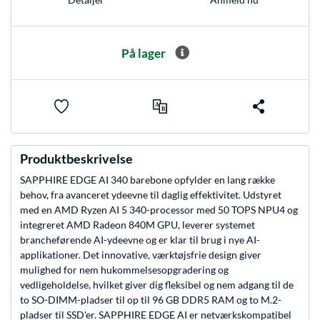
På lager
Produktbeskrivelse
SAPPHIRE EDGE AI 340 barebone opfylder en lang række
behov, fra avanceret ydeevne til daglig effektivitet. Udstyret
med en AMD Ryzen AI 5 340-processor med 50 TOPS NPU4 og
integreret AMD Radeon 840M GPU, leverer systemet
brancheførende AI-ydeevne og er klar til brug i nye AI-
applikationer. Det innovative, værktøjsfrie design giver
mulighed for nem hukommelsesopgradering og
vedligeholdelse, hvilket giver dig fleksibel og nem adgang til de
to SO-DIMM-pladser til op til 96 GB DDR5 RAM og to M.2-
pladser til SSD'er. SAPPHIRE EDGE AI er netværkskompatibel