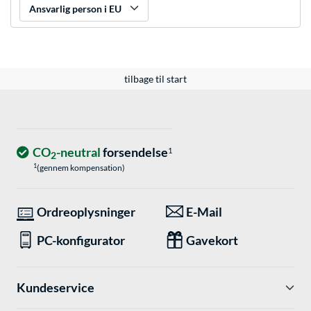
Ansvarlig person i EU
tilbage til start
CO
-neutral
forsendelse
1
2
1
(gennem kompensation)
Ordreoplysninger
E-Mail
PC-konfigurator
Gavekort
Kundeservice