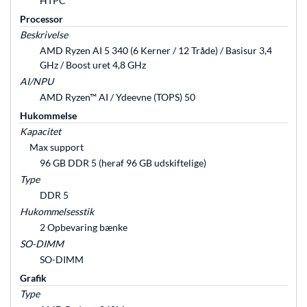
HTPC
Processor
Beskrivelse
AMD Ryzen AI 5 340 (6 Kerner / 12 Tråde) / Basisur 3,4
GHz / Boost uret 4,8 GHz
AI/NPU
AMD Ryzen™ AI / Ydeevne (TOPS) 50
Hukommelse
Kapacitet
Max support
96 GB DDR 5 (heraf 96 GB udskiftelige)
Type
DDR 5
Hukommelsesstik
2 Opbevaring bænke
SO-DIMM
SO-DIMM
Grafik
Type