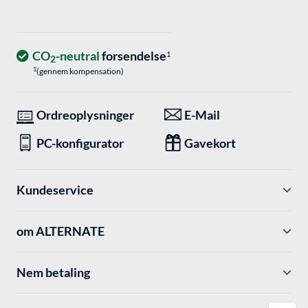
CO
-neutral
forsendelse
1
2
1
(gennem kompensation)
Ordreoplysninger
E-Mail
PC-konfigurator
Gavekort
Kundeservice
om ALTERNATE
Nem betaling