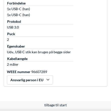
Forbindelse
1x USB-C (han)
1x USB-C (han)
Protokol
USB 3.0
Puck
2
Egenskaber
Udv., USB C stik kan bruges på begge sider
Kabellængde
2 måler
WEEE nummer
96607289
Ansvarlig person i EU
tilbage til start