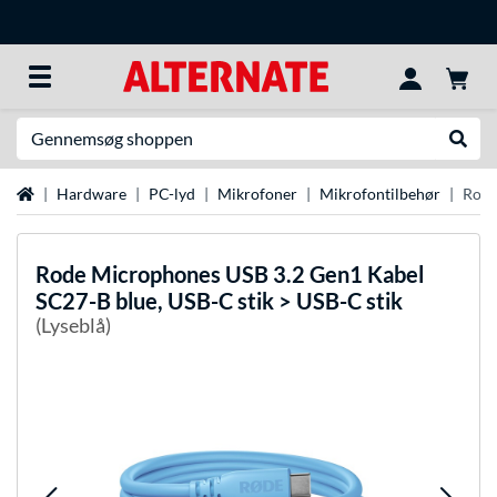
Søg efter noget
Udfør
Startside
Hardware
PC-lyd
Mikrofoner
Mikrofontilbehør
Rode
Rode Microphones
USB 3.2 Gen1 Kabel
SC27-B blue, USB-C stik > USB-C stik
(Lyseblå)