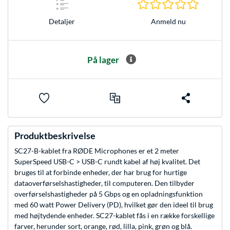
0.0 Stjer
Anmeld nu
Detaljer
På lager
Produktbeskrivelse
SC27-B-kablet fra RØDE Microphones er et 2 meter
SuperSpeed USB-C > USB-C rundt kabel af høj kvalitet. Det
bruges til at forbinde enheder, der har brug for hurtige
dataoverførselshastigheder, til computeren. Den tilbyder
overførselshastigheder på 5 Gbps og en opladningsfunktion
med 60 watt Power Delivery (PD), hvilket gør den ideel til brug
med højtydende enheder. SC27-kablet fås i en række forskellige
farver, herunder sort, orange, rød, lilla, pink, grøn og blå.