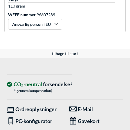
110 gram
WEEE nummer
96607289
Ansvarlig person i EU
tilbage til start
CO
-neutral
forsendelse
1
2
1
(gennem kompensation)
Ordreoplysninger
E-Mail
PC-konfigurator
Gavekort