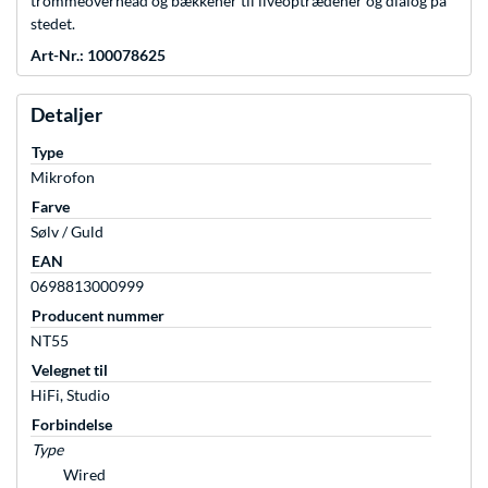
trommeoverhead og bækkener til liveoptrædener og dialog på
stedet.
Art-Nr.: 100078625
Detaljer
Type
Mikrofon
Farve
Sølv / Guld
EAN
0698813000999
Producent nummer
NT55
Velegnet til
HiFi, Studio
Forbindelse
Type
Wired