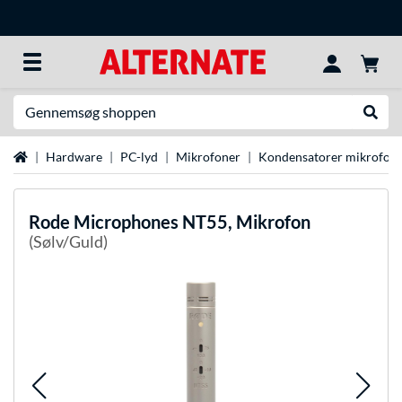
Søg efter noget
Udfør
Startside
Hardware
PC-lyd
Mikrofoner
Kondensatorer mikrofon
Rode Microphones
NT55, Mikrofon
(Sølv/Guld)