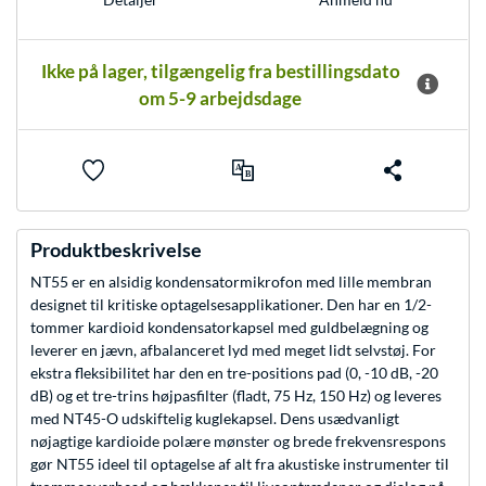
Ikke på lager, tilgængelig fra bestillingsdato
om 5-9 arbejdsdage
Produktbeskrivelse
NT55 er en alsidig kondensatormikrofon med lille membran
designet til kritiske optagelsesapplikationer. Den har en 1/2-
tommer kardioid kondensatorkapsel med guldbelægning og
leverer en jævn, afbalanceret lyd med meget lidt selvstøj. For
ekstra fleksibilitet har den en tre-positions pad (0, -10 dB, -20
dB) og et tre-trins højpasfilter (fladt, 75 Hz, 150 Hz) og leveres
med NT45-O udskiftelig kuglekapsel. Dens usædvanligt
nøjagtige kardioide polære mønster og brede frekvensrespons
gør NT55 ideel til optagelse af alt fra akustiske instrumenter til