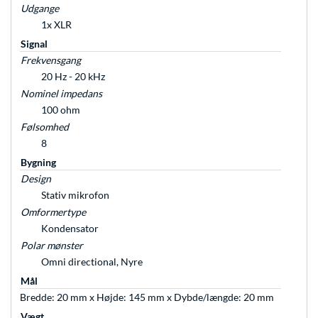
Udgange
1x XLR
Signal
Frekvensgang
20 Hz - 20 kHz
Nominel impedans
100 ohm
Følsomhed
8
Bygning
Design
Stativ mikrofon
Omformertype
Kondensator
Polar mønster
Omni directional, Nyre
Mål
Bredde: 20 mm x Højde: 145 mm x Dybde/længde: 20 mm
Vægt