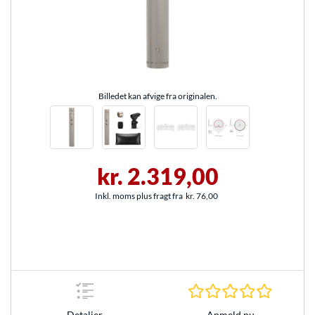
Billedet kan afvige fra originalen.
kr. 2.319,00
Inkl. moms plus fragt fra
kr. 76,00
0.0 Stjer
Anmeld nu
Detaljer