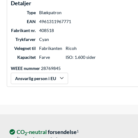
Detaljer
Type
Blækpatron
EAN
4961311967771
Fabrikant nr.
408518
Trykfarver
Cyan
Velegnet til
Fabrikanten
Ricoh
Kapacitet
Farve
ISO: 1.600 sider
WEEE nummer
28769845
Ansvarlig person i EU
CO
-neutral
forsendelse
1
2
1