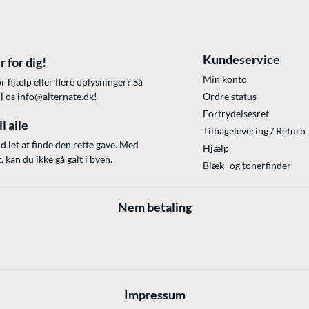
Kundeservice
r for dig!
Min konto
r hjælp eller flere oplysninger? Så
il os
info@alternate.dk
!
Ordre status
Fortrydelsesret
l alle
Tilbagelevering / Return
id let at finde den rette gave. Med
Hjælp
 kan du ikke gå galt i byen.
Blæk- og tonerfinder
Nem betaling
Impressum