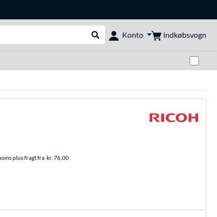
indkøbsvogn
Konto
Udfør søgning
Skif
moms plus fragt fra
kr. 76,00