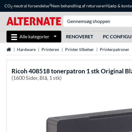
1
CO
-neutral forsendelse
Nem behandling af returvarer
Hjælp
&
konta
2
Alle kategorier
RENOVERET
PC CONFIG
Startside
Hardware
Printeren
Printer tilbehør
Printerpatroner
Ricoh
408518 tonerpatron 1 stk Original Bl
(1600 Sider, Blå, 1 stk)