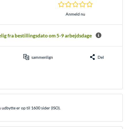
0.0 Stjerner hos 0 
Anmeld nu
elig fra bestillingsdato om 5-9 arbejdsdage
sammenlign
Del
dbytte er op til 1600 sider (ISO).