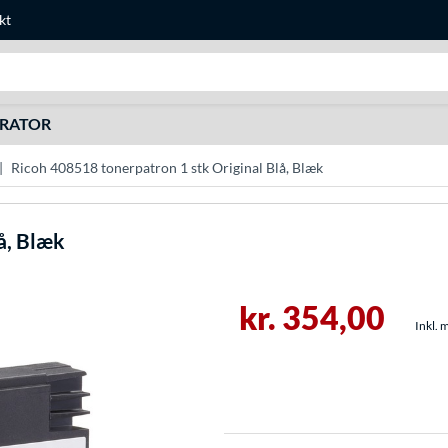
kt
Søg efter noget
URATOR
Ricoh 408518 tonerpatron 1 stk Original Blå, Blæk
å, Blæk
kr. 354,00
Inkl. 