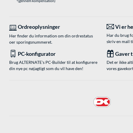
(gennem kompensation)
Ordreoplysninger
Vi er he
Har du brug fo
Her finder du information om din ordrestatus
skriv en mail t
oer sporingsnummeret.
PC-konfigurator
Gaver ti
Brug ALTERNATE's PC-Builder til at konfigurere
Det er ikke alt
din nye pc nøjagtigt som du vil have den!
vores gavekort,